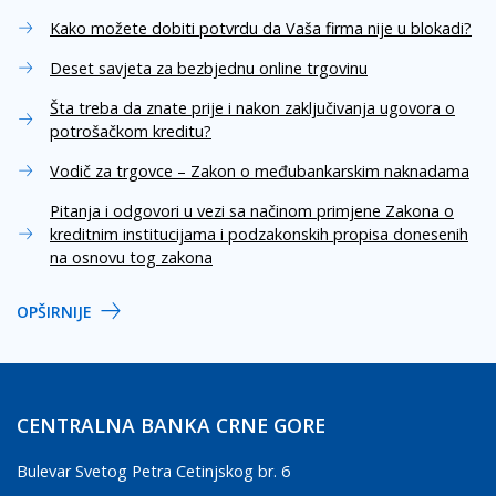
Kako možete dobiti potvrdu da Vaša firma nije u blokadi?
Deset savjeta za bezbjednu online trgovinu
Šta treba da znate prije i nakon zaključivanja ugovora o
potrošačkom kreditu?
Vodič za trgovce – Zakon o međubankarskim naknadama
Pitanja i odgovori u vezi sa načinom primjene Zakona o
kreditnim institucijama i podzakonskih propisa donesenih
na osnovu tog zakona
OPŠIRNIJE
CENTRALNA BANKA CRNE GORE
Bulevar Svetog Petra Cetinjskog br. 6