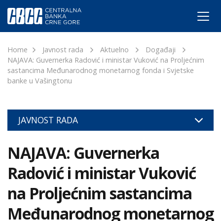
Home
Javnost rada
Aktuelno
Događaji
NAJAVA: Guvernerka Radović i ministar Vuković na Proljećnim
sastancima Međunarodnog monetarnog fonda i Svjetske
banke u Vašingtonu
JAVNOST RADA
NAJAVA: Guvernerka
Radović i ministar Vuković
na Proljećnim sastancima
Međunarodnog monetarnog