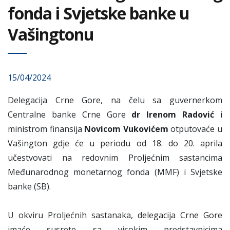
fonda i Svjetske banke u
Vašingtonu
15/04/2024
Delegacija Crne Gore, na čelu sa guvernerkom
Centralne banke Crne Gore
dr Irenom Radović
i
ministrom finansija
Novicom Vukovićem
otputovaće u
Vašington gdje će u periodu od 18. do 20. aprila
učestvovati na redovnim Proljećnim sastancima
Međunarodnog monetarnog fonda (MMF) i Svjetske
banke (SB).
U okviru Proljećnih sastanaka, delegacija Crne Gore
imaće susrete sa visokim predstavnicima