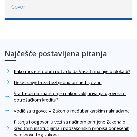
Govori
Najčešće postavljena pitanja
Kako možete dobiti potvrdu da Vaša firma nije u blokadi?
Deset savjeta za bezbjednu online trgovinu
Šta treba da znate prije i nakon zaključivanja ugovora o
potrošačkom kreditu?
Vodič za trgovce – Zakon o međubankarskim naknadama
Pitanja i odgovori u vezi sa načinom primjene Zakona o
kreditnim institucijama i podzakonskih propisa donesenih
na osnovu tog zakona