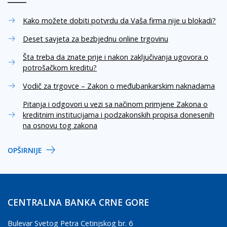
Kako možete dobiti potvrdu da Vaša firma nije u blokadi?
Deset savjeta za bezbjednu online trgovinu
Šta treba da znate prije i nakon zaključivanja ugovora o
potrošačkom kreditu?
Vodič za trgovce – Zakon o međubankarskim naknadama
Pitanja i odgovori u vezi sa načinom primjene Zakona o
kreditnim institucijama i podzakonskih propisa donesenih
na osnovu tog zakona
OPŠIRNIJE
CENTRALNA BANKA CRNE GORE
Bulevar Svetog Petra Cetinjskog br. 6