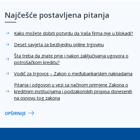
Najčešće postavljena pitanja
Kako možete dobiti potvrdu da Vaša firma nije u blokadi?
Deset savjeta za bezbjednu online trgovinu
Šta treba da znate prije i nakon zaključivanja ugovora o
potrošačkom kreditu?
Vodič za trgovce – Zakon o međubankarskim naknadama
Pitanja i odgovori u vezi sa načinom primjene Zakona o
kreditnim institucijama i podzakonskih propisa donesenih
na osnovu tog zakona
OPŠIRNIJE