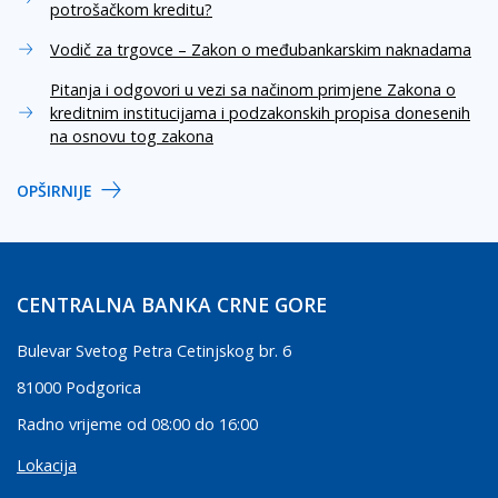
potrošačkom kreditu?
Vodič za trgovce – Zakon o međubankarskim naknadama
Pitanja i odgovori u vezi sa načinom primjene Zakona o
kreditnim institucijama i podzakonskih propisa donesenih
na osnovu tog zakona
OPŠIRNIJE
CENTRALNA BANKA CRNE GORE
Bulevar Svetog Petra Cetinjskog br. 6
81000 Podgorica
Radno vrijeme od 08:00 do 16:00
Lokacija