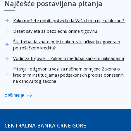
Najčešće postavljena pitanja
Kako možete dobiti potvrdu da Vaša firma nije u blokadi?
Deset savjeta za bezbjednu online trgovinu
Šta treba da znate prije i nakon zaključivanja ugovora o
potrošačkom kreditu?
Vodič za trgovce – Zakon o međubankarskim naknadama
Pitanja i odgovori u vezi sa načinom primjene Zakona o
kreditnim institucijama i podzakonskih propisa donesenih
na osnovu tog zakona
OPŠIRNIJE
CENTRALNA BANKA CRNE GORE