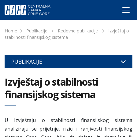
Home
Publikacije
Redovne publikacije
Izvještaj o
stabilnosti finansijskog sistema
PUBLIKACIJE
Izvještaj o stabilnosti
finansijskog sistema
U Izvještaju o stabilnosti finansijskog sistema
analiziraju se prijetnje, rizici i ranjivosti finansijskog