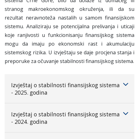
sistema Crne Gore, bilo da dolaze iz domaćeg ili
stranog makroekonomskog okruženja, ili da su
rezultat neravnoteža nastalih u samom finansijskom
sistemu. Analiziraju se potencijalna prelivanja i uticaji
koje ranjivosti u funkcionisanju finansijskog sistema
mogu da imaju po ekonomski rast i akumulaciju
sistemskog rizika. U izvještaju se daje procjena stanja i
preporuke za očuvanje stabilnosti finansijskog sistema.
Izvještaj o stabilnosti finansijskog sistema
- 2025. godina
Izvještaj o stabilnosti finansijskog sistema
- 2024. godina