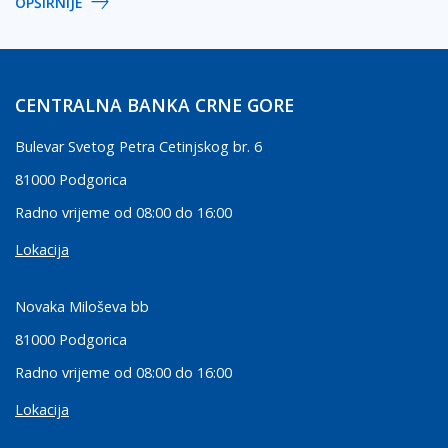
OPŠIRNIJE
CENTRALNA BANKA CRNE GORE
Bulevar Svetog Petra Cetinjskog br. 6
81000 Podgorica
Radno vrijeme od 08:00 do 16:00
Lokacija
Novaka Miloševa bb
81000 Podgorica
Radno vrijeme od 08:00 do 16:00
Lokacija