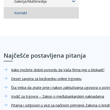
Galerija/Multimedija
Kontakt
Najčešće postavljena pitanja
Kako možete dobiti potvrdu da Vaša firma nije u blokadi?
Deset savjeta za bezbjednu online trgovinu
Šta treba da znate prije i nakon zaključivanja ugovora o pot
Vodič za trgovce – Zakon o međubankarskim naknadama
Pitanja i odgovori u vezi sa načinom primjene Zakona o kred