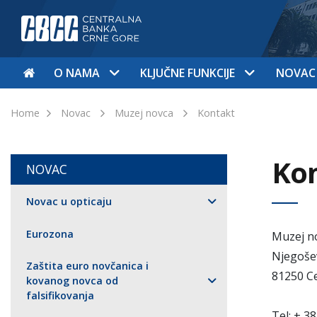
O NAMA
KLJUČNE FUNKCIJE
NOVAC
Home
Novac
Muzej novca
Kontakt
Ko
NOVAC
Novac u opticaju
Eurozona
Muzej n
Njegošev
Zaštita euro novčanica i
81250 Ce
kovanog novca od
falsifikovanja
Tel: + 3