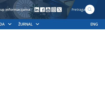
tup informacijama
Pretraga
ADA
ŽURNAL
ENG