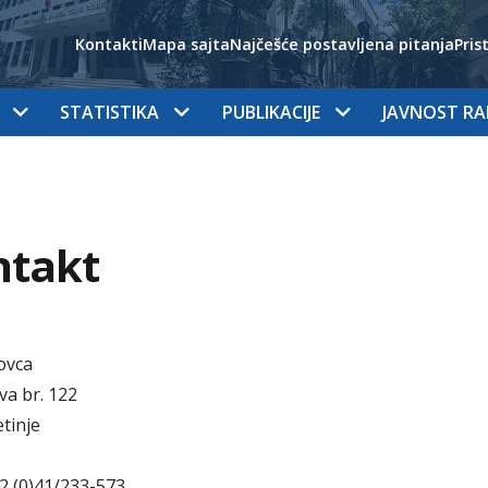
Kontakti
Mapa sajta
Najčešće postavljena pitanja
Pris
STATISTIKA
PUBLIKACIJE
JAVNOST R
ntakt
ovca
a br. 122
tinje
82 (0)41/233-573