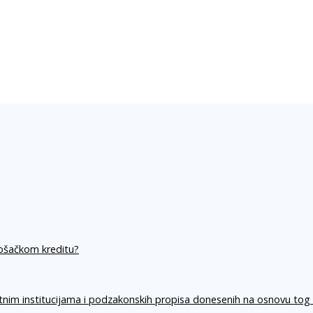
rošačkom kreditu?
itnim institucijama i podzakonskih propisa donesenih na osnovu tog