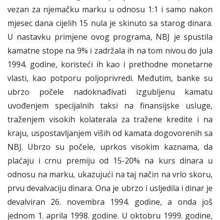
vezan za njemačku marku u odnosu 1:1 i samo nakon
mjesec dana cijelih 15 nula je skinuto sa starog dinara.
U nastavku primjene ovog programa, NBJ je spustila
kamatne stope na 9% i zadržala ih na tom nivou do jula
1994. godine, koristeći ih kao i prethodne monetarne
vlasti, kao potporu poljoprivredi. Međutim, banke su
ubrzo počele nadoknađivati izgubljenu kamatu
uvođenjem specijalnih taksi na finansijske usluge,
traženjem visokih kolaterala za tražene kredite i na
kraju, uspostavljanjem viših od kamata dogovorenih sa
NBJ. Ubrzo su počele, uprkos visokim kaznama, da
plaćaju i crnu premiju od 15-20% na kurs dinara u
odnosu na marku, ukazujući na taj način na vrlo skoru,
prvu devalvaciju dinara. Ona je ubrzo i usljedila i dinar je
devalviran 26. novembra 1994. godine, a onda još
jednom 1. aprila 1998. godine. U oktobru 1999. godine,