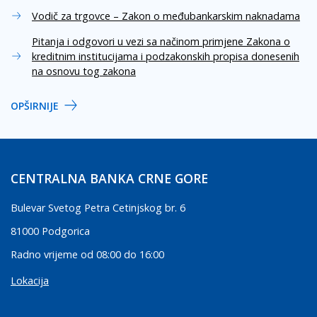
Vodič za trgovce – Zakon o međubankarskim naknadama
Pitanja i odgovori u vezi sa načinom primjene Zakona o
kreditnim institucijama i podzakonskih propisa donesenih
na osnovu tog zakona
OPŠIRNIJE
CENTRALNA BANKA CRNE GORE
Bulevar Svetog Petra Cetinjskog br. 6
81000 Podgorica
Radno vrijeme od 08:00 do 16:00
Lokacija