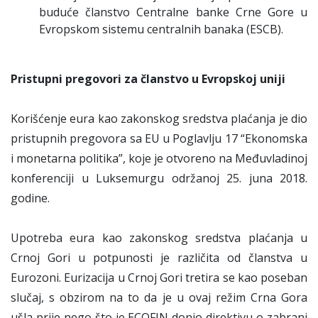
buduće članstvo Centralne banke Crne Gore u
Evropskom sistemu centralnih banaka (ESCB).
Pristupni pregovori za članstvo u Evropskoj uniji
Korišćenje eura kao zakonskog sredstva plaćanja je dio
pristupnih pregovora sa EU u Poglavlju 17 “Ekonomska
i monetarna politika”, koje je otvoreno na Međuvladinoj
konferenciji u Luksemurgu održanoj 25. juna 2018.
godine.
Upotreba eura kao zakonskog sredstva plaćanja u
Crnoj Gori u potpunosti je različita od članstva u
Eurozoni. Eurizacija u Crnoj Gori tretira se kao poseban
slučaj, s obzirom na to da je u ovaj režim Crna Gora
ušla prije nego što je ECOFIN donio direktivu o zabrani