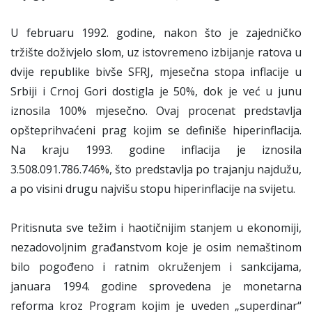
U februaru 1992. godine, nakon što je zajedničko
tržište doživjelo slom, uz istovremeno izbijanje ratova u
dvije republike bivše SFRJ, mjesečna stopa inflacije u
Srbiji i Crnoj Gori dostigla je 50%, dok je već u junu
iznosila 100% mjesečno. Ovaj procenat predstavlja
opšteprihvaćeni prag kojim se definiše hiperinflacija.
Na kraju 1993. godine inflacija je iznosila
3.508.091.786.746%, što predstavlja po trajanju najdužu,
a po visini drugu najvišu stopu hiperinflacije na svijetu.
Pritisnuta sve težim i haotičnijim stanjem u ekonomiji,
nezadovoljnim građanstvom koje je osim nemaštinom
bilo pogođeno i ratnim okruženjem i sankcijama,
januara 1994. godine sprovedena je monetarna
reforma kroz Program kojim je uveden „superdinar“