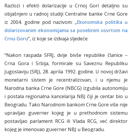
Razlozi i efekti dolarizacije u Crnoj Gori detaljno su
objašnjeni u radnoj studiji Centralne banke Crne Gore
iz 2004. godine pod nazivom: „
Ekonomska politika u
dolarizovanim ekonomijama sa posebnim osvrtom na
Crnu Goru
“, iz koje se izdvaja sljedeće:
“Nakon raspada SFRJ, dvije bivše republike članice –
Crna Gora i Srbija, formirale su Saveznu Republiku
Jugoslaviju (SRJ), 28. aprila 1992. godine. U novoj državi
monetarni sistem je recentralizovan, i u njemu je
Narodna banka Crne Gore (NBCG) izgubila autonomiju
i postala regionalna kancelarija NBJ čiji je centar bio u
Beogradu. Tako Narodnom bankom Crne Gore više nije
upravljao guverner kojeg je u prethodnom sistemu
postavljao parlament RCG ili Vlada RCG, već direktor
kojeg je imenovao guverner NBJ u Beogradu.