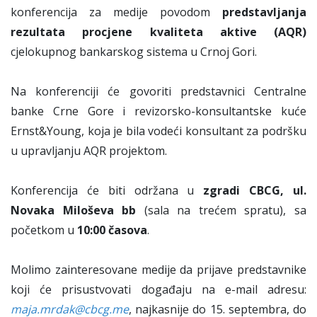
konferencija za medije povodom
predstavljanja
rezultata procjene kvaliteta aktive (AQR)
cjelokupnog bankarskog sistema u Crnoj Gori.
Na konferenciji će govoriti predstavnici Centralne
banke Crne Gore i revizorsko-konsultantske kuće
Ernst&Young, koja je bila vodeći konsultant za podršku
u upravljanju AQR projektom.
Konferencija će biti održana u
zgradi CBCG, ul.
Novaka Miloševa bb
(sala na trećem spratu), sa
početkom u
10:00 časova
.
Molimo zainteresovane medije da prijave predstavnike
koji će prisustvovati događaju na e-mail adresu:
maja.mrdak@cbcg.me
, najkasnije do 15. septembra, do