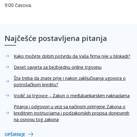
9:00 časova.
Najčešće postavljena pitanja
Kako možete dobiti potvrdu da Vaša firma nije u blokadi?
Deset savjeta za bezbjednu online trgovinu
Šta treba da znate prije i nakon zaključivanja ugovora o
potrošačkom kreditu?
Vodič za trgovce – Zakon o međubankarskim naknadama
Pitanja i odgovori u vezi sa načinom primjene Zakona o
kreditnim institucijama i podzakonskih propisa donesenih
na osnovu tog zakona
OPŠIRNIJE