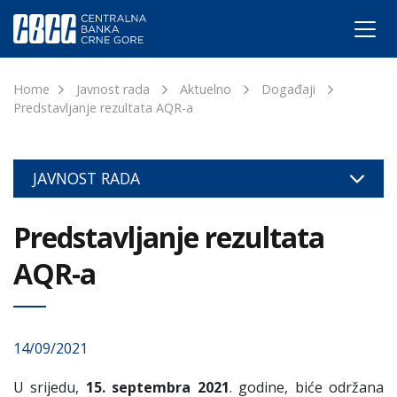
Home
Javnost rada
Aktuelno
Događaji
Predstavljanje rezultata AQR-a
JAVNOST RADA
Predstavljanje rezultata
AQR-a
14/09/2021
U srijedu,
15. septembra 2021
. godine, biće održana