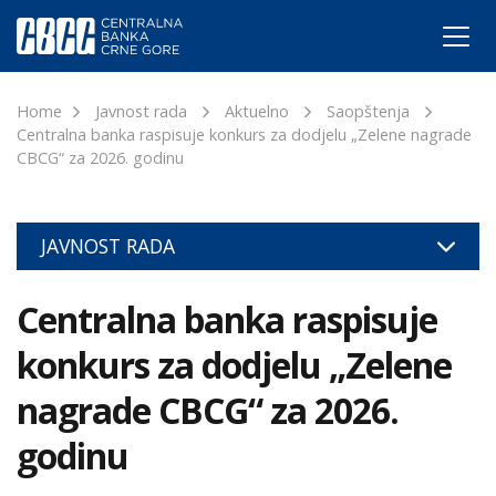
Home
Javnost rada
Aktuelno
Saopštenja
Centralna banka raspisuje konkurs za dodjelu „Zelene nagrade
CBCG“ za 2026. godinu
JAVNOST RADA
Centralna banka raspisuje
konkurs za dodjelu „Zelene
nagrade CBCG“ za 2026.
godinu