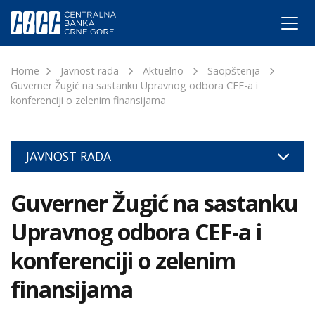
Home
Javnost rada
Aktuelno
Saopštenja
Guverner Žugić na sastanku Upravnog odbora CEF-a i
konferenciji o zelenim finansijama
JAVNOST RADA
Guverner Žugić na sastanku
Upravnog odbora CEF-a i
konferenciji o zelenim
finansijama