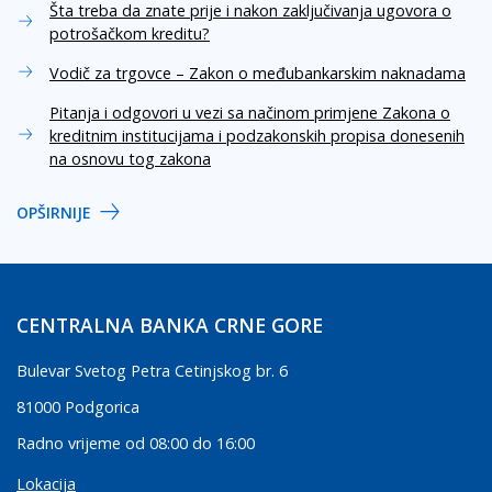
Šta treba da znate prije i nakon zaključivanja ugovora o
potrošačkom kreditu?
Vodič za trgovce – Zakon o međubankarskim naknadama
Pitanja i odgovori u vezi sa načinom primjene Zakona o
kreditnim institucijama i podzakonskih propisa donesenih
na osnovu tog zakona
OPŠIRNIJE
CENTRALNA BANKA CRNE GORE
Bulevar Svetog Petra Cetinjskog br. 6
81000 Podgorica
Radno vrijeme od 08:00 do 16:00
Lokacija