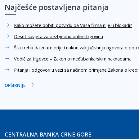
Najčešće postavljena pitanja
Kako možete dobiti potvrdu da Vaša firma nije u blokadi?
Deset savjeta za bezbjednu online trgovinu
Šta treba da znate prije i nakon zaključivanja ugovora o pot
Vodič za trgovce – Zakon o međubankarskim naknadama
Pitanja i odgovori u vezi sa načinom primjene Zakona o kred
OPŠIRNIJE
CENTRALNA BANKA CRNE GORE