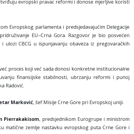
otvrđuju evropski pravac reformi i donose mjerljive koristi
ikom Evropskog parlamenta i predsjedavajućim Delegacije
 pridruživanje EU–Crna Gora. Razgovor je bio posvećen
i i ulozi CBCG u ispunjavanju obaveza iz pregovaračkih
, već proces koji već sada donosi konkretne institucionalne
anju finansijske stabilnosti, ubrzanju reformi i punoj
ka Radović.
etar Marković
, šef Misije Crne Gore pri Evropskoj uniji.
m Pierrakakisom
, predsjednikom Eurogrupe i ministrom
ršku matične zemlje nastavku evropskog puta Crne Gore i