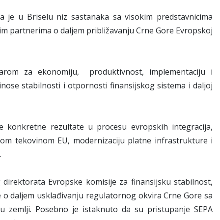
la je u Briselu niz sastanaka sa visokim predstavnicima
kim partnerima o daljem približavanju Crne Gore Evropskoj
arom za ekonomiju, produktivnost, implementaciju i
ose stabilnosti i otpornosti finansijskog sistema i daljoj
e konkretne rezultate u procesu evropskih integracija,
om tekovinom EU, modernizaciju platne infrastrukture i
.
direktorata Evropske komisije za finansijsku stabilnost,
je o daljem usklađivanju regulatornog okvira Crne Gore sa
 u zemlji. Posebno je istaknuto da su pristupanje SEPA