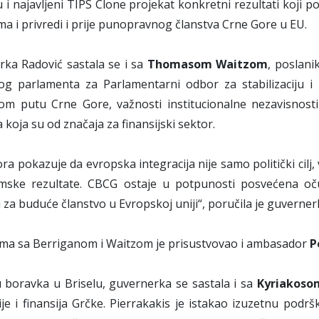
 i najavljeni TIPS Clone projekat konkretni rezultati koji p
a i privredi i prije punopravnog članstva Crne Gore u EU.
ka Radović sastala se i sa
Thomasom Waitzom
, poslan
og parlamenta za Parlamentarni odbor za stabilizaciju i
om putu Crne Gore, važnosti institucionalne nezavisnost
a koja su od značaja za finansijski sektor.
ra pokazuje da evropska integracija nije samo politički cilj
mske rezultate. CBCG ostaje u potpunosti posvećena očuv
 za buduće članstvo u Evropskoj uniji“, poručila je guverner
ima sa Berriganom i Waitzom je prisustvovao i ambasador
P
 boravka u Briselu, guvernerka se sastala i sa
Kyriakoso
e i finansija Grčke. Pierrakakis je istakao izuzetnu pod