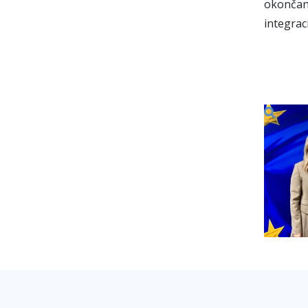
okončan
integrac