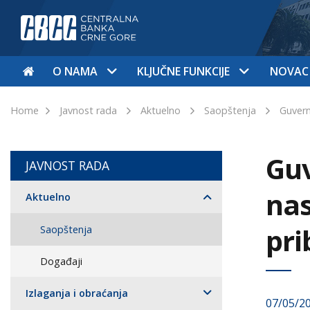
O NAMA
KLJUČNE FUNKCIJE
NOVAC
Home
Javnost rada
Aktuelno
Saopštenja
Guvern
Guv
JAVNOST RADA
nas
Aktuelno
pri
Saopštenja
Događaji
Izlaganja i obraćanja
07/05/2