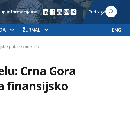
tup informacijama
Pretraga
ADA
ŽURNAL
ENG
jsko približavanje EU
elu: Crna Gora
a finansijsko