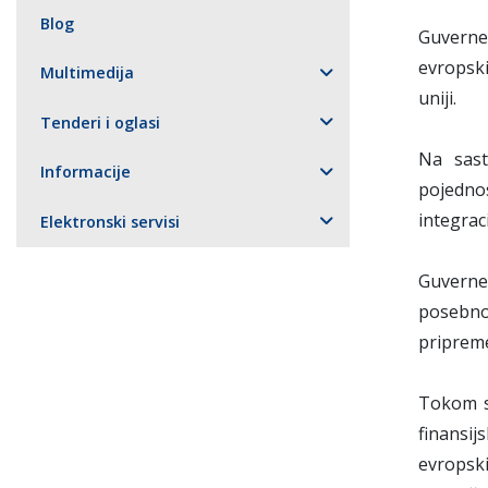
Blog
Guverne
evropski
Multimedija
uniji.
Tenderi i oglasi
Na sas
Informacije
pojednos
integrac
Elektronski servisi
Guverne
posebno
pripreme
Tokom 
finansij
evropsk