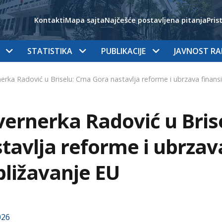
Kontakti
Mapa sajta
Najčešće postavljena pitanja
Pris
STATISTIKA
PUBLIKACIJE
JAVNOST R
erka Radović u Briselu: Crna Gora nastavlja reforme i ubrzava finansi
ernerka Radović u Bris
tavlja reforme i ubrzav
bližavanje EU
026