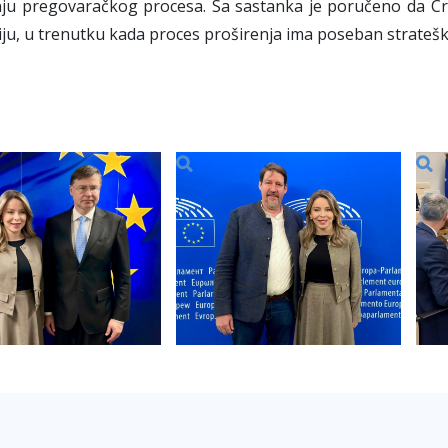
ju pregovaračkog procesa. Sa sastanka je poručeno da Cr
iju, u trenutku kada proces proširenja ima poseban stratešk