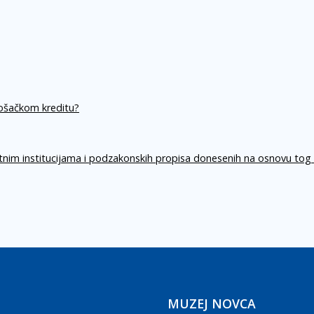
rošačkom kreditu?
itnim institucijama i podzakonskih propisa donesenih na osnovu tog
MUZEJ NOVCA