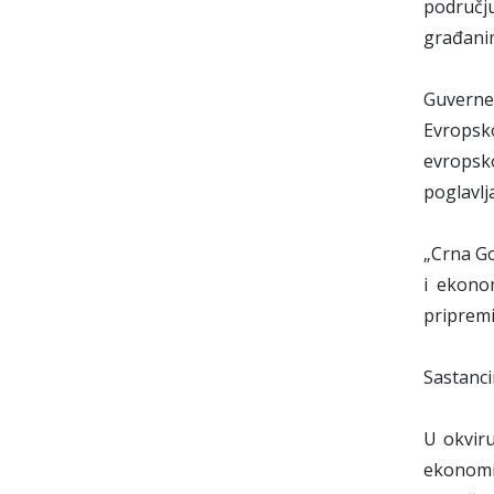
području
građanim
Guverner
Evropsk
evropsk
poglavlj
„Crna Go
i ekono
pripremi
Sastanc
U okviru
ekonomij