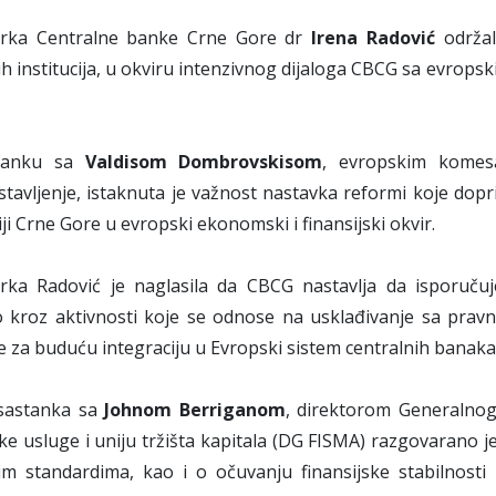
rka Centralne banke Crne Gore dr
Irena Radović
održa
h institucija, u okviru intenzivnog dijaloga CBCG sa evrops
tanku sa
Valdisom Dombrovskisom
, evropskim komes
tavljenje, istaknuta je važnost nastavka reformi koje doprin
iji Crne Gore u evropski ekonomski i finansijski okvir.
rka Radović je naglasila da CBCG nastavlja da isporučuj
 kroz aktivnosti koje se odnose na usklađivanje sa pravn
 za buduću integraciju u Evropski sistem centralnih banaka
sastanka sa
Johnom Berriganom
, direktorom Generalnog 
ske usluge i uniju tržišta kapitala (DG FISMA) razgovarano 
im standardima, kao i o očuvanju finansijske stabilnosti