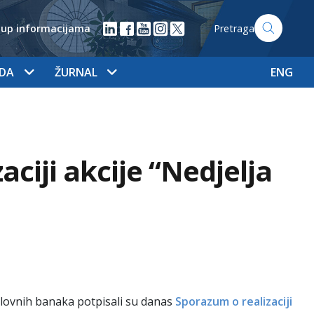
tup informacijama
Pretraga
ADA
ŽURNAL
ENG
ciji akcije “Nedjelja
slovnih banaka potpisali su danas
Sporazum o realizaciji