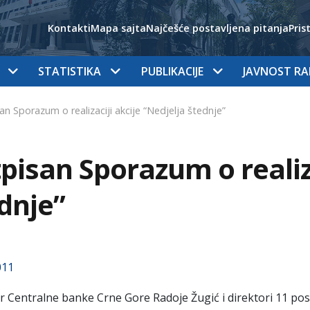
Kontakti
Mapa sajta
Najčešće postavljena pitanja
Pris
STATISTIKA
PUBLIKACIJE
JAVNOST R
an Sporazum o realizaciji akcije “Nedjelja štednje”
pisan Sporazum o realiza
dnje”
011
 Centralne banke Crne Gore Radoje Žugić i direktori 11 po