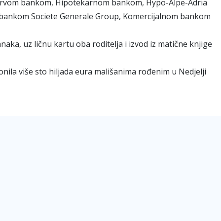
rvom bankom, Hipotekarnom bankom, Hypo-Alpe-Adria
bankom Societe Generale Group, Komercijalnom bankom
aka, uz ličnu kartu oba roditelja i izvod iz matične knjige
ila više sto hiljada eura mališanima rođenim u Nedjelji