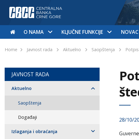
O NAMA
KLJUČNE FUNKCIJE
NOVAC
Home
Javnost rada
Aktuelno
Saopštenja
Potpis
Pot
JAVNOST RADA
šte
Aktuelno
Saopštenja
Događaji
28/10/2
Izlaganja i obraćanja
Guverner