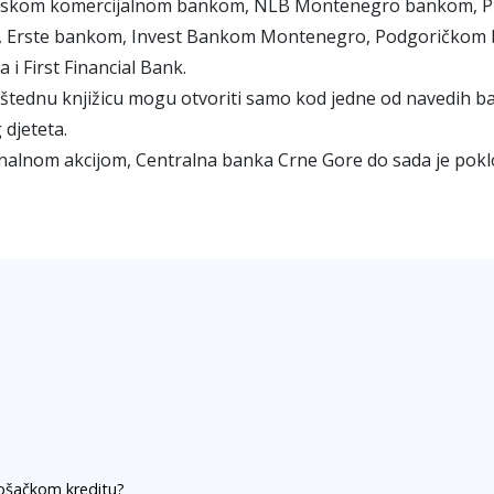
skom komercijalnom bankom, NLB Montenegro bankom, P
 Erste bankom, Invest Bankom Montenegro, Podgoričkom 
 i First Financial Bank.
i štednu knjižicu mogu otvoriti samo kod jedne od navedih ban
djeteta.
nalnom akcijom, Centralna banka Crne Gore do sada je poklon
rošačkom kreditu?