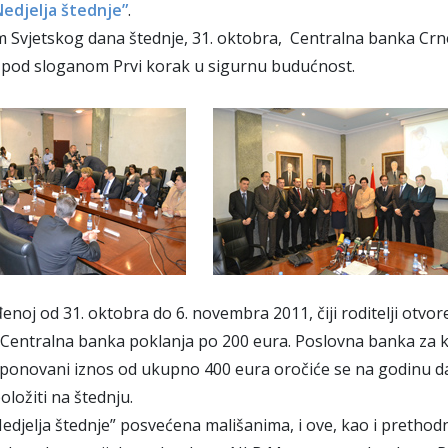
Nedjelja štednje”
.
Svjetskog dana štednje, 31. oktobra, Centralna banka Crne
 pod sloganom Prvi korak u sigurnu budućnost.
đenoj od 31. oktobra do 6. novembra 2011, čiji roditelji otv
Centralna banka poklanja po 200 eura. Poslovna banka za koj
ponovani iznos od ukupno 400 eura oročiće se na godinu dan
položiti na štednju.
Nedjelja štednje” posvećena mališanima, i ove, kao i pretho