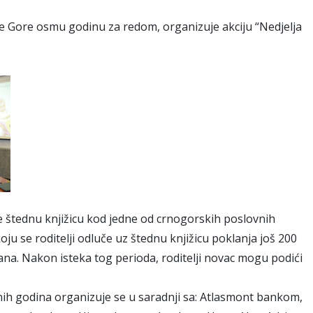
 Gore osmu godinu za redom, organizuje akciju “Nedjelja
ore štednu knjižicu kod jedne od crnogorskih poslovnih
u se roditelji odluče uz štednu knjižicu poklanja još 200
a. Nakon isteka tog perioda, roditelji novac mogu podići
dnih godina organizuje se u saradnji sa: Atlasmont bankom,