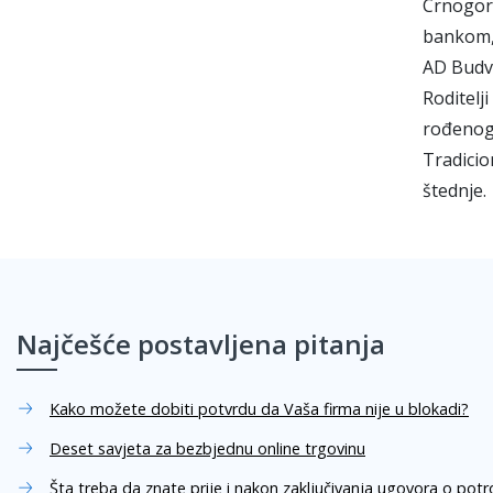
Crnogor
bankom,
AD Budva
Roditelj
rođenog 
Tradicio
štednje.
Najčešće postavljena pitanja
Kako možete dobiti potvrdu da Vaša firma nije u blokadi?
Deset savjeta za bezbjednu online trgovinu
Šta treba da znate prije i nakon zaključivanja ugovora o pot