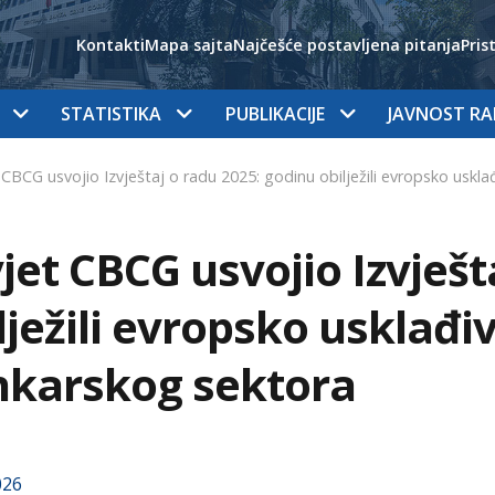
Kontakti
Mapa sajta
Najčešće postavljena pitanja
Pris
STATISTIKA
PUBLIKACIJE
JAVNOST R
 CBCG usvojio Izvještaj o radu 2025: godinu obilježili evropsko uskl
jet CBCG usvojio Izvješt
lježili evropsko usklađiv
nkarskog sektora
026