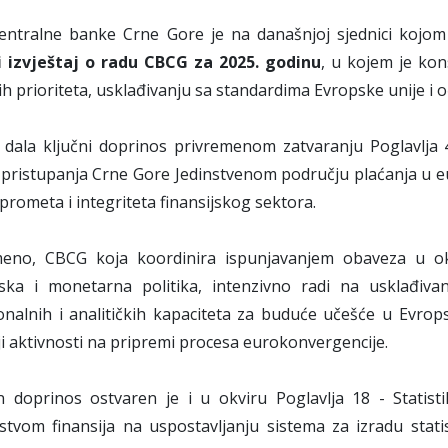
Centralne banke Crne Gore je na današnjoj sjednici kojo
i izvještaj o radu CBCG za 2025. godinu
, u kojem je kon
ih prioriteta, usklađivanju sa standardima Evropske unije i o
 dala ključni doprinos privremenom zatvaranju Poglavlja 
pristupanja Crne Gore Jedinstvenom području plaćanja u eur
prometa i integriteta finansijskog sektora.
meno, CBCG koja koordinira ispunjavanjem obaveza u okv
ka i monetarna politika, intenzivno radi na usklađiv
ionalnih i analitičkih kapaciteta za buduće učešće u Evro
iji aktivnosti na pripremi procesa eurokonvergencije.
n doprinos ostvaren je i u okviru Poglavlja 18 - Stati
stvom finansija na uspostavljanju sistema za izradu stati