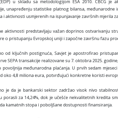
a (EDP) u skladu sa metodologijom ESA 2010. CBCG je akt
e, unapređenju statistike platnog bilansa, međunarodne inve
a i aktivnosti usmjerenih na ispunjavanje završnih mjerila za 
 aktivnosti predstavljaju važan doprinos ostvarivanju stra
e o pristupanju Evropskoj uniji i započne završnu fazu pro
no od ključnih postignuća, Savjet je apostrofirao pristu
Prve SEPA transakcije realizovane su 7. oktobra 2025. godine
o povoljnija međunarodna plaćanja. U prvih sedam mjeseci
d oko 4,8 miliona eura, potvrđujući konkretne koristi evrop
no je da je bankarski sektor zadržao visok nivo stabilnost
su porasli za 14,24%, dok je učešće nekvalitetnih kredita sma
da kamatnih stopa i poboljšane dostupnosti finansiranja.