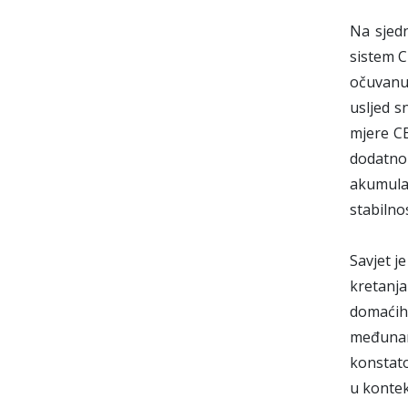
Na sjed
sistem C
očuvanu 
usljed s
mjere CB
dodatno 
akumulac
stabilnos
Savjet je
kretanja
domaćih 
međunaro
konstato
u kontek