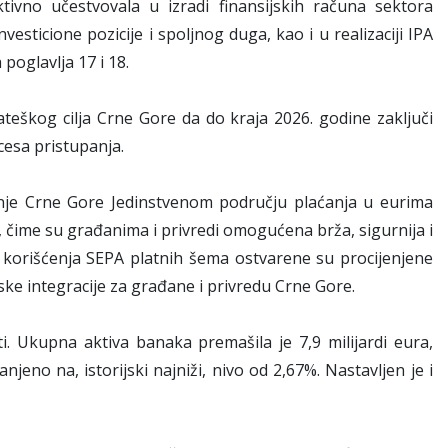
ivno učestvovala u izradi finansijskih računa sektora
sticione pozicije i spoljnog duga, kao i u realizaciji IPA
poglavlja 17 i 18.
teškog cilja Crne Gore da do kraja 2026. godine zaključi
cesa pristupanja.
panje Crne Gore Jedinstvenom području plaćanja u eurima
, čime su građanima i privredi omogućena brža, sigurnija i
 korišćenja SEPA platnih šema ostvarene su procijenjene
ske integracije za građane i privredu Crne Gore.
i. Ukupna aktiva banaka premašila je 7,9 milijardi eura,
njeno na, istorijski najniži, nivo od 2,67%. Nastavljen je i