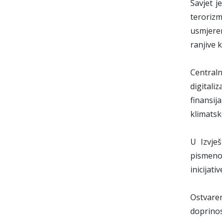
Savjet j
terorizm
usmjere
ranjive 
Central
digitali
finansij
klimatske
U Izvješ
pismenos
inicijat
Ostvaren
doprinos