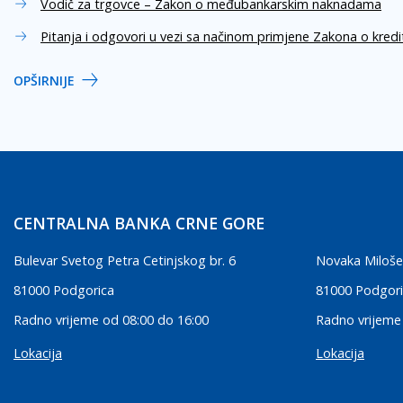
Vodič za trgovce – Zakon o međubankarskim naknadama
Pitanja i odgovori u vezi sa načinom primjene Zakona o kred
OPŠIRNIJE
CENTRALNA BANKA CRNE GORE
Bulevar Svetog Petra Cetinjskog br. 6
Novaka Miloše
81000 Podgorica
81000 Podgor
Radno vrijeme od 08:00 do 16:00
Radno vrijeme
Lokacija
Lokacija