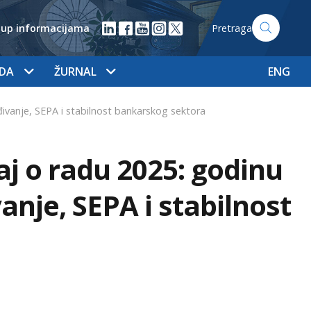
tup informacijama
Pretraga
ADA
ŽURNAL
ENG
ađivanje, SEPA i stabilnost bankarskog sektora
aj o radu 2025: godinu
anje, SEPA i stabilnost