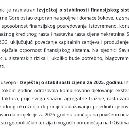
nici je razmatran
Izvještaj o stabilnosti finansijskog si
rne Gore ostao otporan na spoljne i domaće šokove, uz snaž
sposobnost finansijskog posredovanja. Istovremeno, konstat
nažnog kreditnog rasta i nastavka rasta cijena nekretnina.
CG, uključujući povećanje kapitalnih zahtjeva i produženje
ojačale otpornost finansijskog sistema. Na sjednici Savj
iju sistemskih rizika i, ukoliko bude potrebno, blagovrem
ti.
 usvojio i
Izvještaj o stabilnosti cijena za 2025. godinu
. I
 tokom godine odražavala kombinovano djelovanje eksterni
faktora, prije svega snažne agregatne tražnje, rasta zarada
dnog okruženja doprinijeli ublažavanju pojedinih cjenovnih
vao da projekcije za 2026. godinu upućuju na povišenu neiz
stu geopolitičkih tenzija i mogućih poremećaja na tržištim