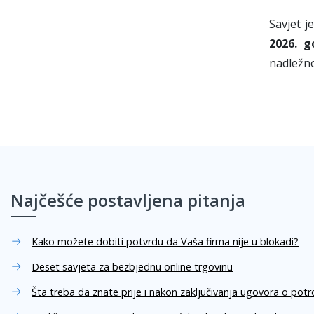
Savjet j
2026. g
nadležno
Najčešće postavljena pitanja
Kako možete dobiti potvrdu da Vaša firma nije u blokadi?
Deset savjeta za bezbjednu online trgovinu
Šta treba da znate prije i nakon zaključivanja ugovora o pot