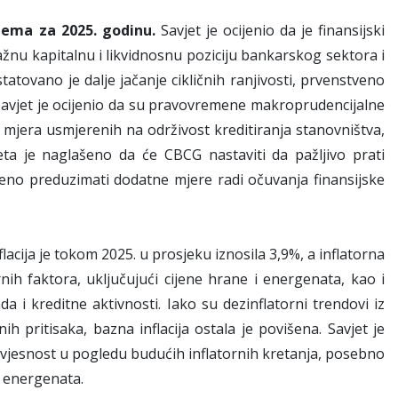
stema za 2025. godinu.
Savjet je ocijenio da je finansijski
nu kapitalnu i likvidnosnu poziciju bankarskog sektora i
ovano je dalje jačanje cikličnih ranjivosti, prvenstveno
 Savjet je ocijenio da su pravovremene makroprudencijalne
 mjera usmjerenih na održivost kreditiranja stanovništva,
eta je naglašeno da će CBCG nastaviti da pažljivo prati
eno preduzimati dodatne mjere radi očuvanja finansijske
nflacija je tokom 2025. u prosjeku iznosila 3,9%, a inflatorna
h faktora, uključujući cijene hrane i energenata, kao i
 i kreditne aktivnosti. Iako su dezinflatorni trendovi iz
 pritisaka, bazna inflacija ostala je povišena. Savjet je
vjesnost u pogledu budućih inflatornih kretanja, posebno
a energenata.