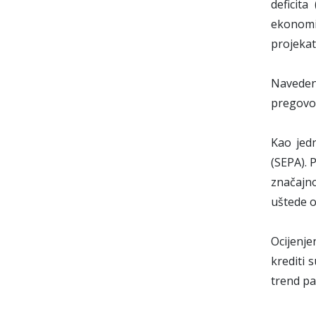
deficit
ekonomij
projekat
Navedene
pregovor
Kao jed
(SEPA). 
značajn
uštede o
Ocijenje
krediti 
trend pa