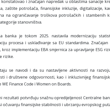
e konstatovao i značajan napredak u oblastima sanacije kred
a, zaštite potrošača, finansijske inkluzije, digitalizacije, 
na na ograničavanje troškova potrošačkih i stambenih kr
kategorije stanovništva.
na banka je tokom 2025. nastavila modernizaciju statis
zaciju procesa i usklađivanje sa EU standardima. Značajan 
a, kroz implementaciju EBA smjernica za upravljanje ESG ri
 rizike.
taju se navodi i da su nastavljene aktivnosti na razvoju 
ti i društvene odgovornosti, kao i inkluzivnijeg finansij
ive WE Finance Code i Women on Boards.
i rezultati potvrđuju snažnu opredijeljenost Centralne ba
i očuvanju finansijske stabilnosti i ubrzanju evropskog put