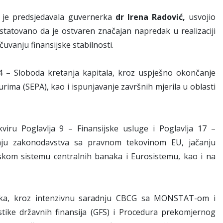
m je predsjedavala guvernerka
dr Irena Radović,
usvojio
statovano da je ostvaren značajan napredak u realizaciji
čuvanju finansijske stabilnosti.
4 – Sloboda kretanja kapitala, kroz uspješno okončanje
ima (SEPA), kao i ispunjavanje završnih mjerila u oblasti
iru Poglavlja 9 – Finansijske usluge i Poglavlja 17 –
anju zakonodavstva sa pravnom tekovinom EU, jačanju
pskom sistemu centralnih banaka i Eurosistemu, kao i na
stika, kroz intenzivnu saradnju CBCG sa MONSTAT-om i
stike državnih finansija (GFS) i Procedura prekomjernog