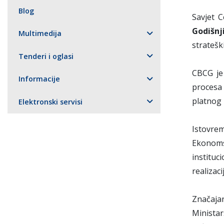
Blog
Savjet 
Godišnj
Multimedija
stratešk
Tenderi i oglasi
CBCG je
Informacije
procesa 
platnog 
Elektronski servisi
Istovre
Ekonoms
instituc
realizac
Značaja
Ministar