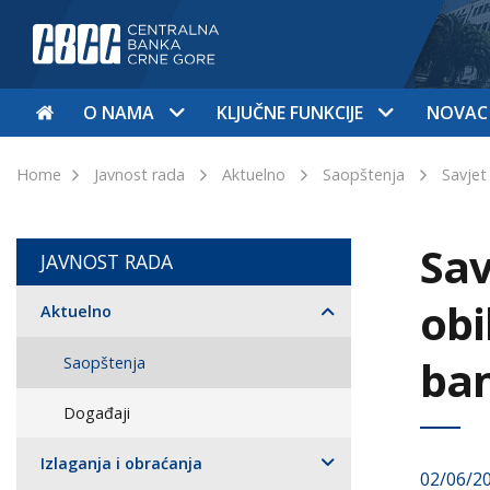
O NAMA
KLJUČNE FUNKCIJE
NOVAC
Home
Javnost rada
Aktuelno
Saopštenja
Savjet
Sav
JAVNOST RADA
obi
Aktuelno
ba
Saopštenja
Događaji
Izlaganja i obraćanja
02/06/2