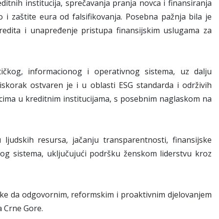
itnih institucija, sprečavanja pranja novca i finansiranja
kao i zaštite eura od falsifikovanja. Posebna pažnja bila je
edita i unapređenje pristupa finansijskim uslugama za
tičkog, informacionog i operativnog sistema, uz dalju
iskorak ostvaren je i u oblasti ESG standarda i održivih
zicima u kreditnim institucijama, s posebnim naglaskom na
ljudskih resursa, jačanju transparentnosti, finansijske
skog sistema, uključujući podršku ženskom liderstvu kroz
nke da odgovornim, reformskim i proaktivnim djelovanjem
a Crne Gore.