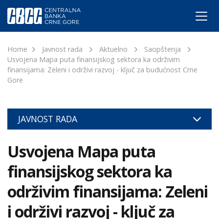
Home
Javnost rada
Aktuelno
Saopštenja
Usvojena Mapa puta finansijskog sektora ka održivim
finansijama: Zeleni i održivi razvoj - ključ za budućnost Crne
Gore
JAVNOST RADA
Usvojena Mapa puta
finansijskog sektora ka
održivim finansijama: Zeleni
i održivi razvoj - ključ za