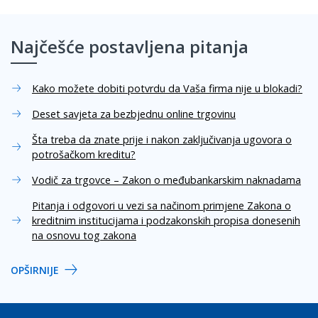
Najčešće postavljena pitanja
Kako možete dobiti potvrdu da Vaša firma nije u blokadi?
Deset savjeta za bezbjednu online trgovinu
Šta treba da znate prije i nakon zaključivanja ugovora o
potrošačkom kreditu?
Vodič za trgovce – Zakon o međubankarskim naknadama
Pitanja i odgovori u vezi sa načinom primjene Zakona o
kreditnim institucijama i podzakonskih propisa donesenih
na osnovu tog zakona
OPŠIRNIJE