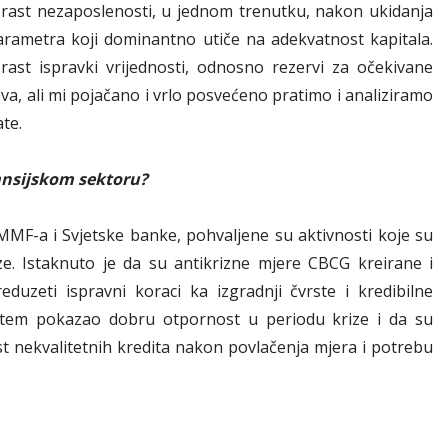
orast nezaposlenosti, u jednom trenutku, nakon ukidanja
arametra koji dominantno utiče na adekvatnost kapitala.
rast ispravki vrijednosti, odnosno rezervi za očekivane
ava, ali mi pojačano i vrlo posvećeno pratimo i analiziramo
ate.
nansijskom sektoru?
F-a i Svjetske banke, pohvaljene su aktivnosti koje su
ze. Istaknuto je da su antikrizne mjere CBCG kreirane i
uzeti ispravni koraci ka izgradnji čvrste i kredibilne
 sistem pokazao dobru otpornost u periodu krize i da su
st nekvalitetnih kredita nakon povlačenja mjera i potrebu