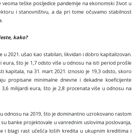
ile veoma teške posljedice pandemije na ekonomski život u
ektoru i stanovništvu, a da pri tome očuvamo stabilnost
a.
jeste, kako?
u 2021. ušao kao stabilan, likvidan i dobro kapitalizovan.
i eura, što je 1,7 odsto više u odnosu na isti period prošle
ti kapitala, na 31. mart 2021. iznosio je 19,3 odsto, skoro
ju propisane minimalne dnevne i dekadne koeficijente
i 3,6 milijardi eura, što je 2,8 procenata više u odnosu na
sto u odnosu na 2019, što je dominantno uzrokovano rastom
 su banke projektovale u vanrednim uslovima poslovanja,
e i blagi rast učešća loših kredita u ukupnim kreditima i