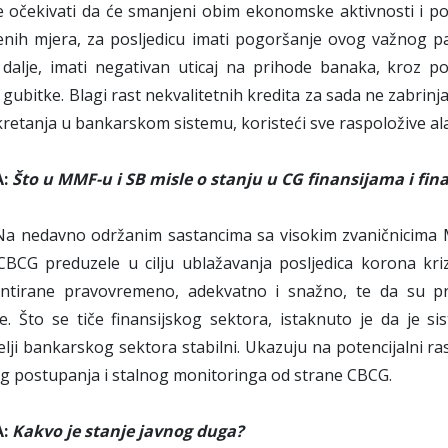
e očekivati da će smanjeni obim ekonomske aktivnosti i p
enih mjera, za posljedicu imati pogoršanje ovog važnog p
dalje, imati negativan uticaj na prihode banaka, kroz po
 gubitke. Blagi rast nekvalitetnih kredita za sada ne zabrinj
 kretanja u bankarskom sistemu, koristeći sve raspoložive al
A:
Što u MMF-u i SB misle o stanju u CG finansijama i fi
a nedavno održanim sastancima sa visokim zvaničnicima MM
CBCG preduzele u cilju ublažavanja posljedica korona kri
ntirane pravovremeno, adekvatno i snažno, te da su pred
ije. Što se tiče finansijskog sektora, istaknuto je da je
lji bankarskog sektora stabilni. Ukazuju na potencijalni ra
 postupanja i stalnog monitoringa od strane CBCG.
A:
Kakvo je stanje javnog duga?