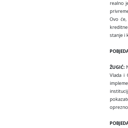
realno j
privrem
Ovo će, 
kreditne
stanje i
POBJED
ŽUGIĆ:
N
Vlada i 
impleme
instituc
pokazate
opreznog
POBJED