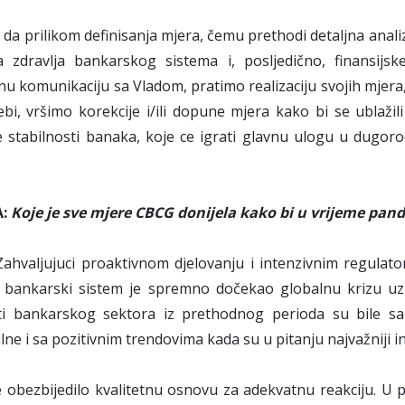
 da prilikom definisanja mjera, čemu prethodi detaljna anal
a zdravlja bankarskog sistema i, posljedično, finansijsk
u komunikaciju sa Vladom, pratimo realizaciju svojih mjera, 
bi, vršimo korekcije i/ili dopune mjera kako bi se ublažil
e stabilnosti banaka, koje ce igrati glavnu ulogu u dugo
A:
Koje je sve mjere CBCG donijela kako bi u vrijeme pan
ahvaljujuci proaktivnom djelovanju i intenzivnim regulat
, bankarski sistem je spremno dočekao globalnu krizu uz
sti bankarskog sektora iz prethodnog perioda su bile san
ilne i sa pozitivnim trendovima kada su u pitanju najvažniji i
e obezbijedilo kvalitetnu osnovu za adekvatnu reakciju. U