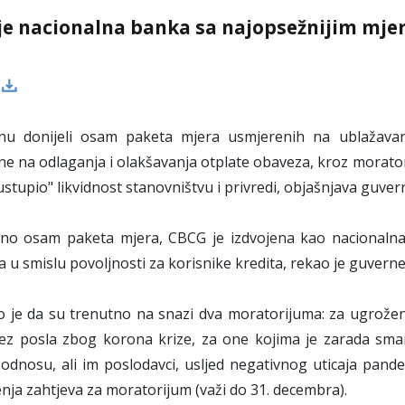
je nacionalna banka sa najopsežnijim mje
nu donijeli osam paketa mjera usmjerenih na ublažavanj
e na odlaganja i olakšavanja otplate obaveza, kroz moratori
ustupio" likvidnost stanovništvu i privredi, objašnjava guver
no osam paketa mjera, CBCG je izdvojena kao nacionalna
 u smislu povoljnosti za korisnike kredita, rekao je guverne
o je da su trenutno na snazi dva moratorijuma: za ugrožene d
ez posla zbog korona krize, za one kojima je zarada smanj
dnosu, ali im poslodavci, usljed negativnog uticaja pandemi
ja zahtjeva za moratorijum (važi do 31. decembra).