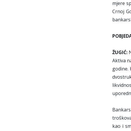
mjere sp
Crnoj G
bankarsk
POBJED
ŽUGIĆ:
N
Aktiva n
godine. 
dvostru
likvidno
uporedni
Bankarsk
troškova
kao i sm