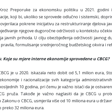
roz Preporuke za ekonomsku politiku u 2021. godini i
acije, koji bi, ukoliko se sprovede odlučno i sistemski, dopri
ovjerilaca pokrene inicijativu za restrukturiranje djelova j
jeđivanje njegove dugoročne održivosti u kontekstu očekiv
a javnih prihoda. U cilju obezbjeđenja održivosti javnog du
h pravila, formulisanje srednjeročnog budžetskog okvira i r
A:
Koje su mjere interne ekonomije sprovedene u CBCG?
BCG je u 2020. iskazala neto dobit od 5,1 milion eura, št
ekonomije i racionalizacije svih kategorija administrativn
posljednih 10 godina, pri čemu je važno istaći da je ostvare
CG pruža. Takođe je važno naglasiti da je CBCG u prote
 Zakonu o CBCG, usmjerila više od 10 miliona eura u državni
o preko 32 miliona eura.