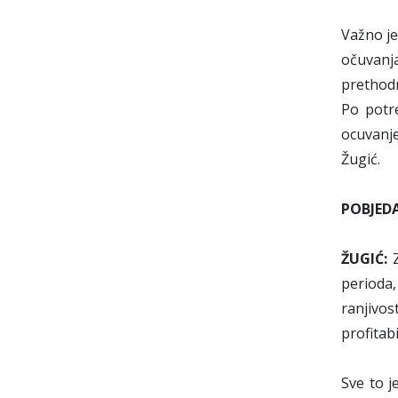
Važno je
očuvanj
prethodn
Po potre
ocuvanj
Žugić.
POBJED
ŽUGIĆ:
Z
perioda
ranjivo
profitab
Sve to j