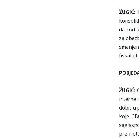
ŽUGIĆ:
K
konsolid
da kod p
za obezb
smanjenj
fiskalni
POBJED
ŽUGIĆ:
C
interne 
dobit u 
koje CB
saglasno
prenijet