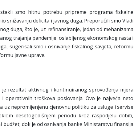
stakli smo hitnu potrebu pripreme programa fiskalne
nio snižavanju deficita i javnog duga. Preporučili smo Vladi
avnog duga, što je, uz refinansiranje, jedan od mehanizama
anog trajanja pandemije, oslabljenog ekonomskog rasta i
ga, sugerisali smo i osnivanje fiskalnog savjeta, reformu
eformu javne uprave.
o je rezultat aktivnog i kontinuiranog sprovođenja mjera
ih i operativnih troškova poslovanja. Ovo je najveća neto
na uz nepromijenjenu cjenovnu politiku za usluge i servise
klom desetogodišnjem periodu kroz raspodjelu dobiti,
 budžet, dok je od osnivanja banke Ministarstvu finansija