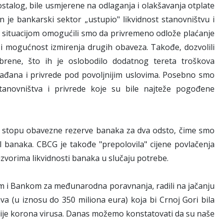
stalog, bile usmjerene na odlaganja i olakšavanja otplate
n je bankarski sektor „ustupio" likvidnost stanovništvu i
m situacijom omogućili smo da privremeno odlože plaćanje
i mogućnost izmirenja drugih obaveza. Takođe, dozvolili
rene, što ih je oslobodilo dodatnog tereta troškova
 građana i privrede pod povoljnijim uslovima. Posebno smo
anovništva i privrede koje su bile najteže pogođene
li stopu obavezne rezerve banaka za dva odsto, čime smo
jal banaka. CBCG je takođe "prepolovila" cijene povlačenja
izvorima likvidnosti banaka u slučaju potrebe.
 i Bankom za međunarodna poravnanja, radili na jačanju
a (u iznosu do 350 miliona eura) koja bi Crnoj Gori bila
emije korona virusa. Danas možemo konstatovati da su naše