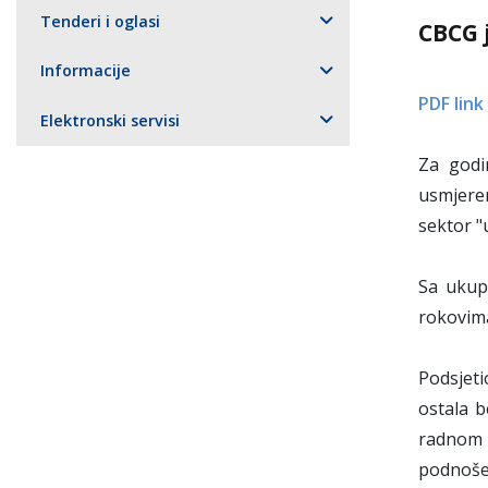
Tenderi i oglasi
CBCG 
Informacije
PDF link
Elektronski servisi
Za godi
usmjeren
sektor "
Sa ukup
rokovima
Podsjeti
ostala b
radnom o
podnošen