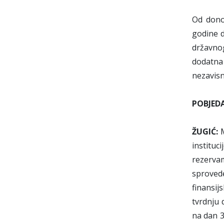
Od dono
godine d
državno
dodatna 
nezavisn
POBJED
ŽUGIĆ:
M
instituc
rezervam
sproved
finansij
tvrdnju 
na dan 3