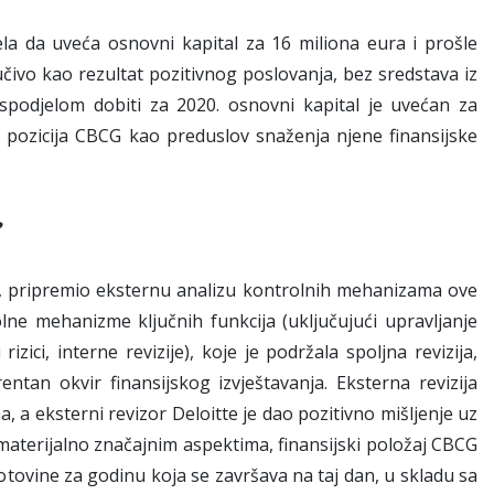
 da uveća osnovni kapital za 16 miliona eura i prošle
čivo kao rezultat pozitivnog poslovanja, bez sredstava iz
podjelom dobiti za 2020. osnovni kapital je uvećan za
 pozicija CBCG kao preduslov snaženja njene finansijske
?
, pripremio eksternu analizu kontrolnih mehanizama ove
ne mehanizme ključnih funkcija (uključujući upravljanje
izici, interne revizije), koje je podržala spoljna revizija,
an okvir finansijskog izvještavanja. Eksterna revizija
a, a eksterni revizor Deloitte je dao pozitivno mišljenje uz
im materijalno značajnim aspektima, finansijski položaj CBCG
otovine za godinu koja se završava na taj dan, u skladu sa