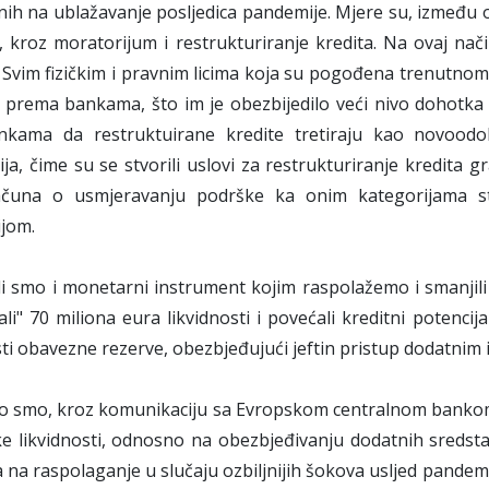
ih na ublažavanje posljedica pandemije. Mjere su, između o
 kroz moratorijum i restrukturiranje kredita. Na ovaj nači
. Svim fizičkim i pravnim licima koja su pogođena trenutno
prema bankama, što im je obezbijedilo veći nivo dohotka 
kama da restruktuirane kredite tretiraju kao novoodob
ija, čime su se stvorili uslovi za restrukturiranje kredita
računa o usmjeravanju podrške ka onim kategorijama st
jom.
ili smo i monetarni instrument kojim raspolažemo i smanji
li" 70 miliona eura likvidnosti i povećali kreditni potenci
sti obavezne rezerve, obezbjeđujući jeftin pristup dodatnim 
no smo, kroz komunikaciju sa Evropskom centralnom bankom
e likvidnosti, odnosno na obezbjeđivanju dodatnih sredstav
a na raspolaganje u slučaju ozbiljnijih šokova usljed pand