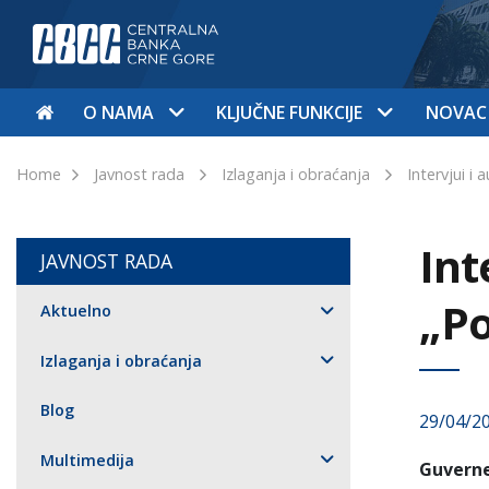
O NAMA
KLJUČNE FUNKCIJE
NOVAC
Home
Javnost rada
Izlaganja i obraćanja
Intervjui i 
Int
JAVNOST RADA
„Po
Aktuelno
Izlaganja i obraćanja
Blog
29/04/2
Multimedija
Guverne