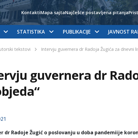
Kontakti
Mapa sajta
Najčešće postavljena pitanja
Pris
STATISTIKA
PUBLIKACIJE
JAVNOST R
autorski tekstovi
Intervju guvernera dr Radoja Žugića za dnevni l
ervju guvernera dr Radoj
bjeda“
021
r dr Radoje Žugić o poslovanju u doba pandemiije koron