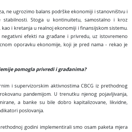
iza, ne ugrozimo balans podrške ekonomiji i stanovništvu i
e stabilnosti. Stoga u kontinuitetu, samostalno i kroz
kao i kretanja u realnoj ekonomiji i finansijskom sistemu.
i negativni efekti na građane i privredu, uz istovremeno
rocnom oporavku ekonomije, koji je pred nama - rekao je
demije pomogla privredi i građanima?
ornim i supervizorskim aktivnostima CBCG iz prethodnog
rokovanu pandemijom. U trenutku njenog pojavljivanja,
irane, a banke su bile dobro kapitalizovane, likvidne,
ndikatori poslovanja.
 prethodnoj godini implementirali smo osam paketa mjera