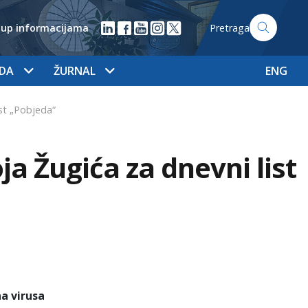
tup informacijama
Pretraga
ADA
ŽURNAL
ENG
ist „Pobjeda“
a Žugića za dnevni list
a virusa