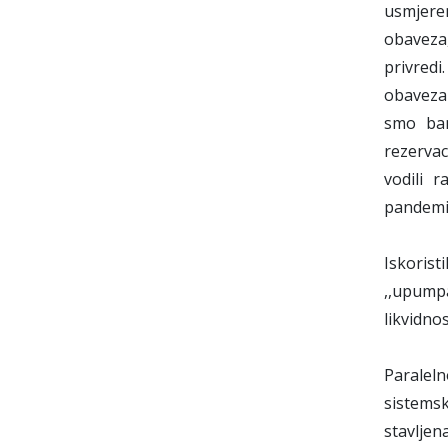
usmjeren
obaveza,
privredi
obaveza 
smo ban
rezervac
vodili 
pandemi
Iskorist
,,upumpa
likvidno
Paralel
sistemsk
stavljen