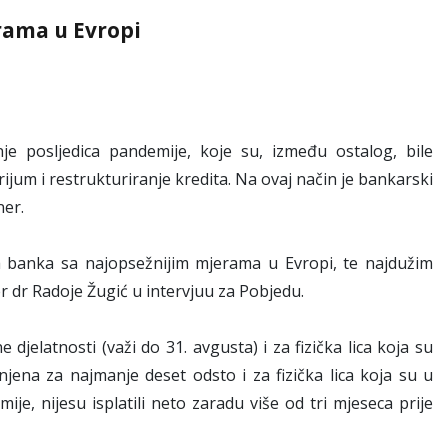
rama u Evropi
e posljedica pandemije, koje su, između ostalog, bile
jum i restrukturiranje kredita. Na ovaj način je bankarski
ner.
 banka sa najopsežnijim mjerama u Evropi, te najdužim
r dr Radoje Žugić u intervjuu za Pobjedu.
jelatnosti (važi do 31. avgusta) i za fizička lica koja su
ena za najmanje deset odsto i za fizička lica koja su u
je, nijesu isplatili neto zaradu više od tri mjeseca prije