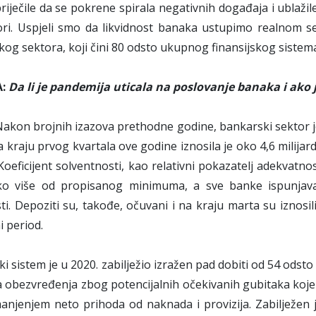
riječile da se pokrene spirala negativnih događaja i ublaž
ori. Uspjeli smo da likvidnost banaka ustupimo realnom s
og sektora, koji čini 80 odsto ukupnog finansijskog sistem
A:
Da li je pandemija uticala na poslovanje banaka i ako 
akon brojnih izazova prethodne godine, bankarski sektor je 
a kraju prvog kvartala ove godine iznosila je oko 4,6 milijard
Koeficijent solventnosti, kao relativni pokazatelj adekvatnos
ko više od propisanog minimuma, a sve banke ispunjava
sti. Depoziti su, takođe, očuvani i na kraju marta su iznosil
 period.
i sistem je u 2020. zabilježio izražen pad dobiti od 54 od
 obezvređenja zbog potencijalnih očekivanih gubitaka koje
anjenjem neto prihoda od naknada i provizija. Zabilježen j