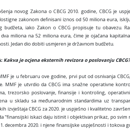
šenja novog Zakona o CBCG 2010. godine, CBCG je uspjela
ostigne zakonom definisani iznos od 50 miliona eura, isklju
g budžeta, iako Zakon o CBCG propisuje tu obavezu. Ras
dva miliona na 52 miliona eura, čime je ojačana kapitalna
osti. Jedan dio dobiti usmjeren je državnom budžetu.
A:
Kakva je ocjena eksternih revizora o poslovanju CBCG
MF je u februaru ove godine, prvi put od osnivanja CBCG
ije. MMF je utvrdio da CBCG ima snažne operativne kontrol
a, trezorsko poslovanje, finansije i kontroling, operativni r
ena u skladu sa međunarodnim standardima uz transparent
skih izvještaja CBCG za 2020. je uspješno i kvalitetno završen
da "finansijski iskazi daju istinit i objektivan prikaz, po sv
1. decembra 2020. i njene finansijske uspješnosti i tokova g