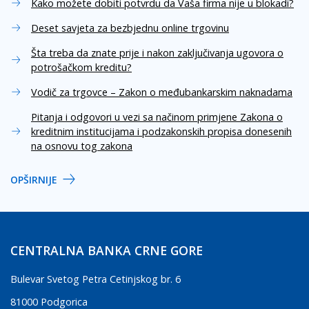
Kako možete dobiti potvrdu da Vaša firma nije u blokadi?
Deset savjeta za bezbjednu online trgovinu
Šta treba da znate prije i nakon zaključivanja ugovora o
potrošačkom kreditu?
Vodič za trgovce – Zakon o međubankarskim naknadama
Pitanja i odgovori u vezi sa načinom primjene Zakona o
kreditnim institucijama i podzakonskih propisa donesenih
na osnovu tog zakona
OPŠIRNIJE
CENTRALNA BANKA CRNE GORE
Bulevar Svetog Petra Cetinjskog br. 6
81000 Podgorica