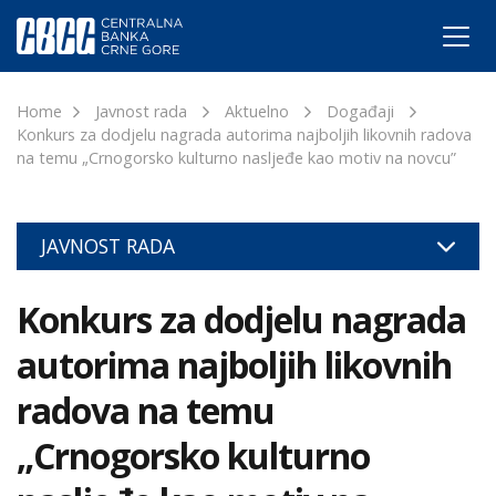
Home
Javnost rada
Aktuelno
Događaji
Konkurs za dodjelu nagrada autorima najboljih likovnih radova
na temu „Crnogorsko kulturno nasljeđe kao motiv na novcu”
JAVNOST RADA
Konkurs za dodjelu nagrada
autorima najboljih likovnih
radova na temu
„Crnogorsko kulturno