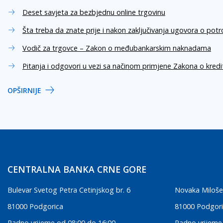
Deset savjeta za bezbjednu online trgovinu
Šta treba da znate prije i nakon zaključivanja ugovora o pot
Vodič za trgovce – Zakon o međubankarskim naknadama
Pitanja i odgovori u vezi sa načinom primjene Zakona o kred
OPŠIRNIJE
CENTRALNA BANKA CRNE GORE
Bulevar Svetog Petra Cetinjskog br. 6
Novaka Miloše
81000 Podgorica
81000 Podgor
Radno vrijeme od 08:00 do 16:00
Radno vrijeme