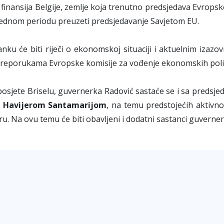
 finansija Belgije, zemlje koja trenutno predsjedava Evropsk
ednom periodu preuzeti predsjedavanje Savjetom EU.
nku će biti riječi o ekonomskoj situaciji i aktuelnim izaz
preporukama Evropske komisije za vođenje ekonomskih poli
sjete Briselu, guvernerka Radović sastaće se i sa predsj
,
Havijerom Santamarijom
, na temu predstojećih aktivn
u. Na ovu temu će biti obavljeni i dodatni sastanci guverner