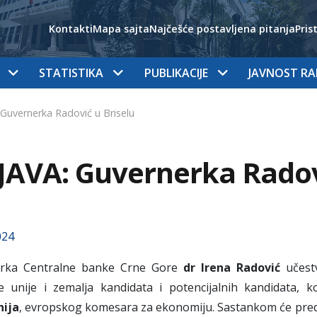
Kontakti
Mapa sajta
Najčešće postavljena pitanja
Pris
STATISTIKA
PUBLIKACIJE
JAVNOST R
Guvernerka Radović u Briselu
AVA: Guvernerka Radovi
024
rka Centralne banke Crne Gore
dr Irena Radović
učestv
e unije i zemalja kandidata i potencijalnih kandidata, 
nija
, evropskog komesara za ekonomiju. Sastankom će pre