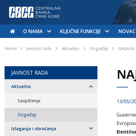
O NAMA
KLJUČNE FUNKCIJE
NOVAC
Home
Javnost rada
Aktuelno
Događaji
NAJAVA: 
NAJ
JAVNOST RADA
Aktuelno
Saopštenja
13/05/2
Guverne
Događaji
Evropsk
Izlaganja i obraćanja
Đentilo