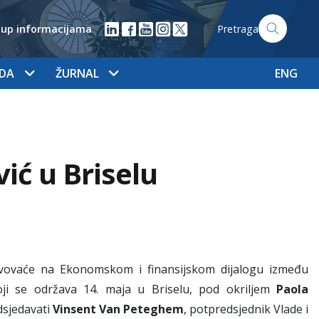
tup informacijama
Pretraga
ADA
ŽURNAL
ENG
ć u Briselu
ovaće na Ekonomskom i finansijskom dijalogu između
koji se održava 14. maja u Briselu, pod okriljem
Paola
dsjedavati
Vinsent Van Peteghem
, potpredsjednik Vlade i