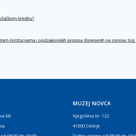
rošačkom kreditu?
itnim institucijama i podzakonskih propisa donesenih na osnovu tog
MUZEJ NOVCA
va bb
Njegoševa br. 122
ica
41000 Cetinje
 od 08:00 do 16:00
Radno vrijeme od 08:00 do 16: