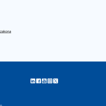
 zakona
00