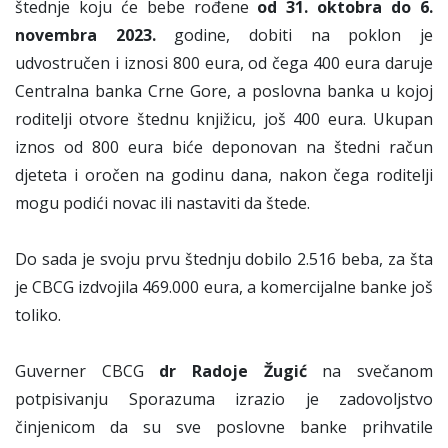
štednje koju će bebe rođene
od 31. oktobra do 6.
novembra
2023.
godine, dobiti na poklon je
udvostručen i iznosi 800 eura, od čega 400 eura daruje
Centralna banka Crne Gore, a poslovna banka u kojoj
roditelji otvore štednu knjižicu, još 400 eura. Ukupan
iznos od 800 eura biće deponovan na štedni račun
djeteta i oročen na godinu dana, nakon čega roditelji
mogu podići novac ili nastaviti da štede.
Do sada je svoju prvu štednju dobilo 2.516 beba, za šta
je CBCG izdvojila 469.000 eura, a komercijalne banke još
toliko.
Guverner CBCG
dr
Radoje Žugić
na svečanom
potpisivanju Sporazuma izrazio je zadovoljstvo
činjenicom da su sve poslovne banke prihvatile