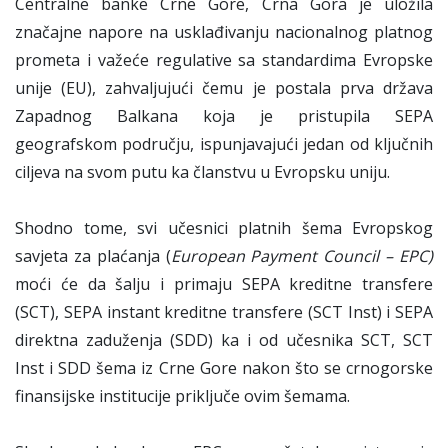
Centralne banke Crne Gore, Crna Gora je uložila
značajne napore na usklađivanju nacionalnog platnog
prometa i važeće regulative sa standardima Evropske
unije (EU), zahvaljujući čemu je postala prva država
Zapadnog Balkana koja je pristupila SEPA
geografskom području, ispunjavajući jedan od ključnih
ciljeva na svom putu ka članstvu u Evropsku uniju.
Shodno tome, svi učesnici platnih šema Evropskog
savjeta za plaćanja (
European Payment Council – EPC)
moći će da šalju i primaju SEPA kreditne transfere
(SCT), SEPA instant kreditne transfere (SCT Inst) i SEPA
direktna zaduženja (SDD) ka i od učesnika SCT, SCT
Inst i SDD šema iz Crne Gore nakon što se crnogorske
finansijske institucije priključe ovim šemama.