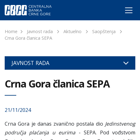
Home
Javnost rada
Aktuelno
Saopštenja
Crna Gora članica SEPA
JAVNOST RADA
Crna Gora članica SEPA
21/11/2024
Crna Gora je danas zvanično postala dio
Jedinstvenog
područja plaćanja u eurima
- SEPA. Pod vođstvom