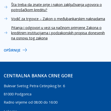
Šta treba da znate prije i nakon zaključivanja ugovora o
potrošačkom kreditu?
Vodič za trgovce – Zakon o međubankarskim naknadama
Pitanja i odgovori u vezi sa načinom primjene Zakona o
kreditnim institucijama i podzakonskih propisa donesenih
na osnovu tog zakona
OPŠIRNIJE
CENTRALNA BANKA CRNE GORE
Bulevar Svetog Petra Cetinjskog br. 6
81000 Podgorica
Radno vrijeme od 08:00 do 16:00