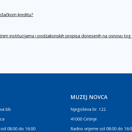
rošačkom kreditu?
itnim institucijama i podzakonskih propisa donesenih na osnovu tog
MUZEJ NOVCA
va bb
Njegoševa br. 122
ica
41000 Cetinje
 od 08:00 do 16:00
Radno vrijeme od 08:00 do 16: