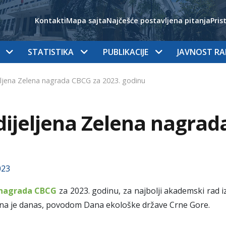
Kontakti
Mapa sajta
Najčešće postavljena pitanja
Pris
STATISTIKA
PUBLIKACIJE
JAVNOST R
ljena Zelena nagrada CBCG za 2023. godinu
ijeljena Zelena nagrad
023
 nagrada CBCG
za 2023. godinu, za najbolji akademski rad iz
ena je danas, povodom Dana ekološke države Crne Gore.