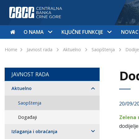
O NAMA
KLJUČNE FUNKCIJE
NOVAC
Home
Javnost rada
Aktuelno
Saopštenja
Dodije
Dod
JAVNOST RADA
Aktuelno
Saopštenja
20/09/2
Zelena
Događaji
dodijelj
Izlaganja i obraćanja