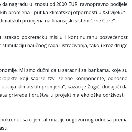
 je da nagradu u iznosu od 2000 EUR, ravnopravno podijele
skih promjena - put ka klimatskoj otpornosti u XXI vijeku“ i
imatskih promjena na finansijski sistem Crne Gore“.
istakao pokretačku misiju i kontinuiranu posvećenost
stimulaciju naučnog rada i istraživanja, tako i kroz druge
onomije. Mi smo dužni da u saradnji sa bankama, koje su
projekte koji sadrže tzv. zelene komponente, odnosno
 uticaja klimatskih promjena“, kazao je Žugić, dodajući da
ta privrede i društva u projektima ekološke održivosti i
 pokrenut sa ciljem afirmacije odgovornog odnosa prema
sti.