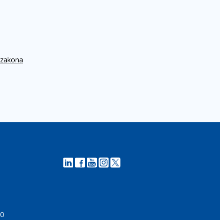
 zakona
00