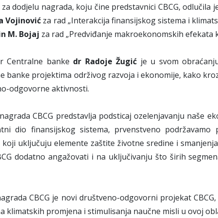
 za dodjelu nagrada, koju čine predstavnici CBCG, odlučila
a Vojinović
za rad „Interakcija finansijskog sistema i klimat
in M. Bojaj
za rad „Predviđanje makroekonomskih efekata kl
r Centralne banke
dr Radoje Žugić
je u svom obraćanju 
e banke projektima održivog razvoja i ekonomije, kako kroz 
o-odgovorne aktivnosti.
nagrada CBCG predstavlja podsticaj ozelenjavanju naše ek
tni dio finansijskog sistema, prvenstveno podržavamo 
 koji uključuju elemente zaštite životne sredine i smanjenja
CG dodatno angažovati i na uključivanju što širih segmena
nagrada CBCG je novi društveno-odgovorni projekat CBCG,
a klimatskih promjena i stimulisanja naučne misli u ovoj obla