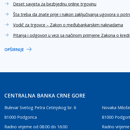
Deset savjeta za bezbjednu online trgovinu
Šta treba da znate prije i nakon zaključivanja ugovora o pot
Vodič za trgovce – Zakon o međubankarskim naknadama
Pitanja i odgovori u vezi sa načinom primjene Zakona o kred
OPŠIRNIJE
CENTRALNA BANKA CRNE GORE
Bulevar Svetog Petra Cetinjskog br. 6
Novaka Miloše
81000 Podgorica
81000 Podgor
Radno vrijeme od 08:00 do 16:00
Radno vrijeme