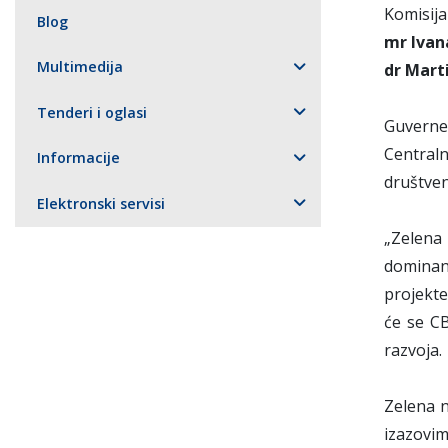
Komisija
Blog
mr Ivan
Multimedija
dr Mart
Tenderi i oglasi
Guverne
Centraln
Informacije
društven
Elektronski servisi
„Zelena 
dominan
projekte
će se CB
razvoja.
Zelena 
izazovim