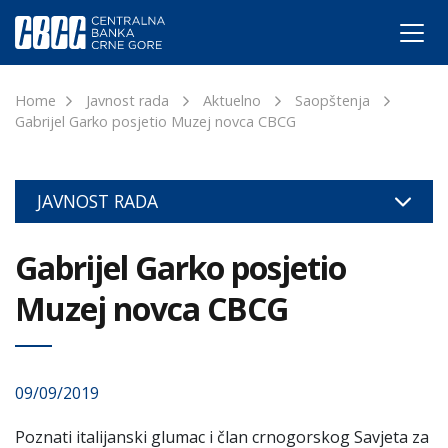
Home
Javnost rada
Aktuelno
Saopštenja
Gabrijel Garko posjetio Muzej novca CBCG
JAVNOST RADA
Gabrijel Garko posjetio
Muzej novca CBCG
09/09/2019
Poznati italijanski glumac i član crnogorskog Savjeta za