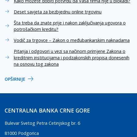
Kako možete dobiti potvrdu da Vaša firma nije u blokadi?
Deset savjeta za bezbjednu online trgovinu
Šta treba da znate prije i nakon zaključivanja ugovora o
potrošačkom kreditu?
Vodič za trgovce – Zakon o međubankarskim naknadama
Pitanja i odgovori u vezi sa načinom primjene Zakona o
kreditnim institucijama i podzakonskih propisa donesenih
na osnovu tog zakona
OPŠIRNIJE
CENTRALNA BANKA CRNE GORE
Bulevar Svetog Petra Cetinjskog br. 6
81000 Podgorica