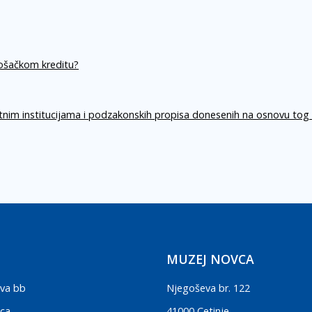
rošačkom kreditu?
itnim institucijama i podzakonskih propisa donesenih na osnovu tog
MUZEJ NOVCA
va bb
Njegoševa br. 122
ica
41000 Cetinje