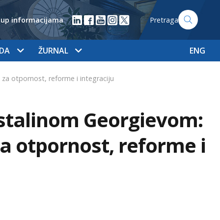
tup informacijama
Pretraga
ADA
ŽURNAL
ENG
a otpornost, reforme i integraciju
istalinom Georgievom:
a otpornost, reforme i