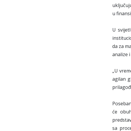
uključuj
u finansi
U svijet
instituc
da za ma
analize 
„U vreme
agilan g
prilagođ
Poseban 
će obuh
predstav
sa proc