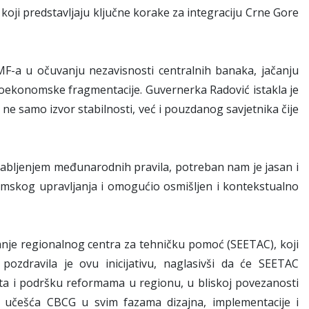
koji predstavljaju ključne korake za integraciju Crne Gore
MMF-a u očuvanju nezavisnosti centralnih banaka, jačanju
geoekonomske fragmentacije. Guvernerka Radović istakla je
e samo izvor stabilnosti, već i pouzdanog savjetnika čije
abljenjem međunarodnih pravila, potreban nam je jasan i
omskog upravljanja i omogućio osmišljen i kontekstualno
anje regionalnog centra za tehničku pomoć (SEETAC), koji
ozdravila je ovu inicijativu, naglasivši da će SEETAC
teta i podršku reformama u regionu, u bliskoj povezanosti
og učešća CBCG u svim fazama dizajna, implementacije i