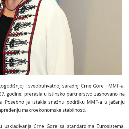
gogodišnjoj i sveobuhvatnoj saradnji Crne Gore i MMF-a,
07. godine, prerasla u istinsko partnerstvo zasnovano na
ma. Posebno je istakla snažnu podršku MMF-a u jačanju
 unapređenju makroekonomske stabilnosti.
u usklađivanja Crne Gore sa standardima Eurosistema,