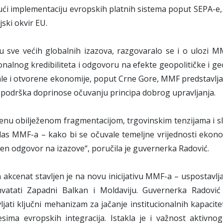
ući implementaciju evropskih platnih sistema poput SEPA-e, 
jski okvir EU.
lu sve većih globalnih izazova, razgovaralo se i o ulozi 
ionalnog kredibiliteta i odgovoru na efekte geopolitičke i 
le i otvorene ekonomije, poput Crne Gore, MMF predstavlja n
i podrška doprinose očuvanju principa dobrog upravljanja.
nu obilježenom fragmentacijom, trgovinskim tenzijama i sl
las MMF-a – kako bi se očuvale temeljne vrijednosti ekon
en odgovor na izazove“, poručila je guvernerka Radović.
akcenat stavljen je na novu inicijativu MMF-a – uspostavlj
vatati Zapadni Balkan i Moldaviju. Guvernerka Radović p
ljati ključni mehanizam za jačanje institucionalnih kapaci
esima evropskih integracija. Istakla je i važnost aktivn