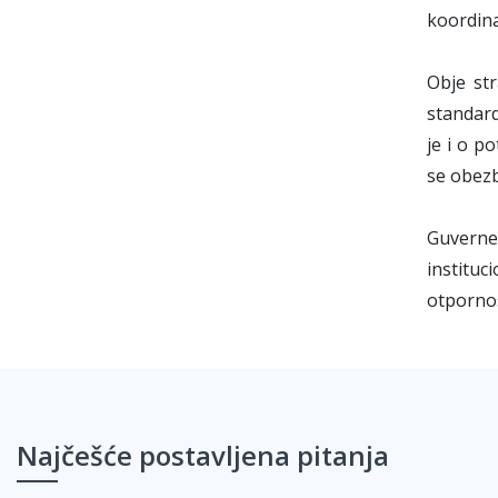
koordinac
Obje st
standard
je i o p
se obezb
Guverner
instituc
otpornos
Najčešće postavljena pitanja