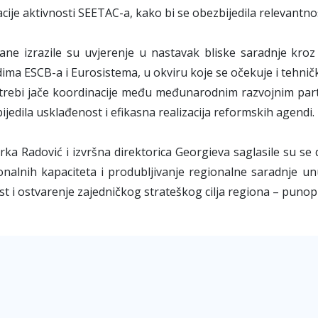
ije aktivnosti SEETAC-a, kako bi se obezbijedila relevantnost, 
rane izrazile su uvjerenje u nastavak bliske saradnje kr
ima ESCB-a i Eurosistema, u okviru koje se očekuje i tehni
otrebi jače koordinacije među međunarodnim razvojnim part
ijedila usklađenost i efikasna realizacija reformskih agendi.
ka Radović i izvršna direktorica Georgieva saglasile su se d
ionalnih kapaciteta i produbljivanje regionalne saradnje 
t i ostvarenje zajedničkog strateškog cilja regiona – punop