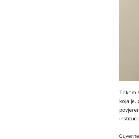
Tokom s
koja je,
povjere
instituc
Guverne