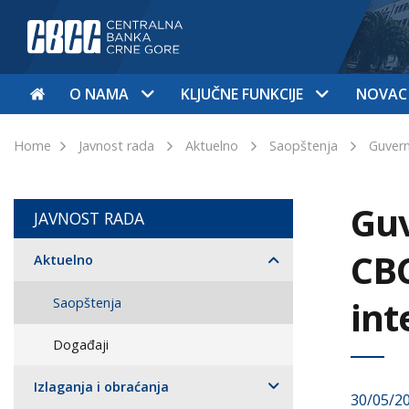
O NAMA
KLJUČNE FUNKCIJE
NOVAC
Home
Javnost rada
Aktuelno
Saopštenja
Guvern
Guv
JAVNOST RADA
CBC
Aktuelno
int
Saopštenja
Događaji
Izlaganja i obraćanja
30/05/2