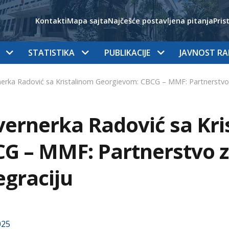
Kontakti
Mapa sajta
Najčešće postavljena pitanja
Pris
STATISTIKA
PUBLIKACIJE
JAVNOST R
erka Radović sa Kristalinom Georgievom: CBCG – MMF: Partnerstvo z
ernerka Radović sa Kr
G – MMF: Partnerstvo z
egraciju
025