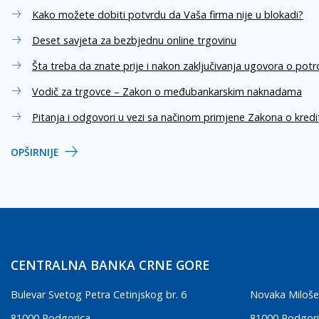
Kako možete dobiti potvrdu da Vaša firma nije u blokadi?
Deset savjeta za bezbjednu online trgovinu
Šta treba da znate prije i nakon zaključivanja ugovora o pot
Vodič za trgovce – Zakon o međubankarskim naknadama
Pitanja i odgovori u vezi sa načinom primjene Zakona o kred
OPŠIRNIJE
CENTRALNA BANKA CRNE GORE
Bulevar Svetog Petra Cetinjskog br. 6
Novaka Miloše
81000 Podgorica
81000 Podgor