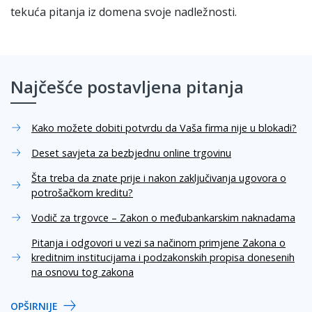
tekuća pitanja iz domena svoje nadležnosti.
Najčešće postavljena pitanja
Kako možete dobiti potvrdu da Vaša firma nije u blokadi?
Deset savjeta za bezbjednu online trgovinu
Šta treba da znate prije i nakon zaključivanja ugovora o
potrošačkom kreditu?
Vodič za trgovce – Zakon o međubankarskim naknadama
Pitanja i odgovori u vezi sa načinom primjene Zakona o
kreditnim institucijama i podzakonskih propisa donesenih
na osnovu tog zakona
OPŠIRNIJE