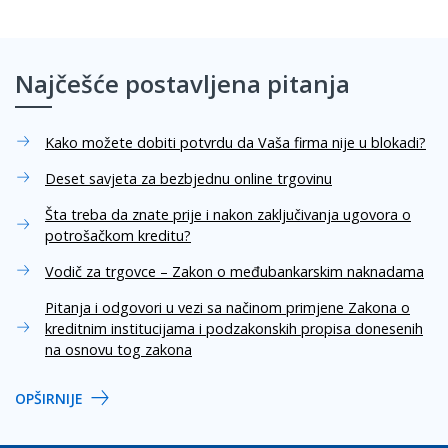
Najčešće postavljena pitanja
Kako možete dobiti potvrdu da Vaša firma nije u blokadi?
Deset savjeta za bezbjednu online trgovinu
Šta treba da znate prije i nakon zaključivanja ugovora o
potrošačkom kreditu?
Vodič za trgovce – Zakon o međubankarskim naknadama
Pitanja i odgovori u vezi sa načinom primjene Zakona o
kreditnim institucijama i podzakonskih propisa donesenih
na osnovu tog zakona
OPŠIRNIJE