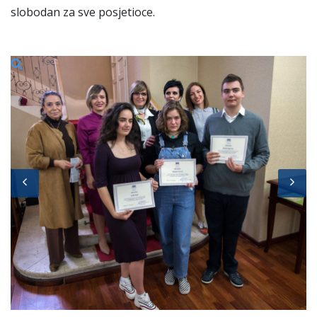
slobodan za sve posjetioce.