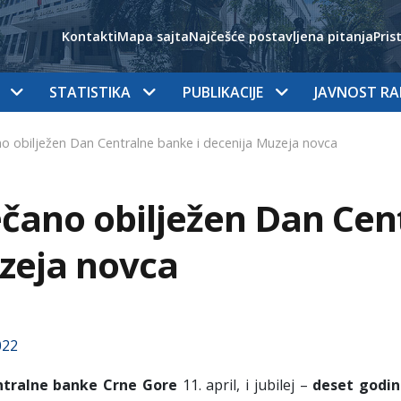
Kontakti
Mapa sajta
Najčešće postavljena pitanja
Pris
STATISTIKA
PUBLIKACIJE
JAVNOST R
o obilježen Dan Centralne banke i decenija Muzeja novca
čano obilježen Dan Cent
zeja novca
022
tralne banke Crne Gore
11. april, i jubilej –
deset godi