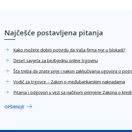
Najčešće postavljena pitanja
Kako možete dobiti potvrdu da Vaša firma nije u blokadi?
Deset savjeta za bezbjednu online trgovinu
Šta treba da znate prije i nakon zaključivanja ugovora o pot
Vodič za trgovce – Zakon o međubankarskim naknadama
Pitanja i odgovori u vezi sa načinom primjene Zakona o kred
OPŠIRNIJE