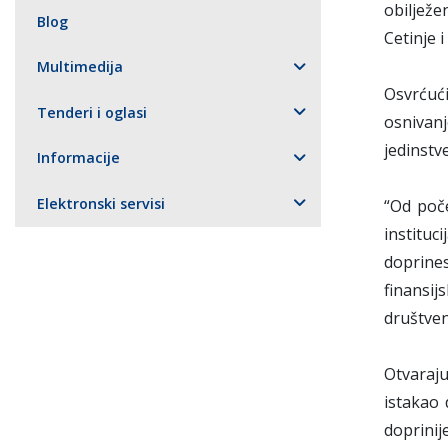
obilježe
Blog
Cetinje 
Multimedija
Osvrćuć
Tenderi i oglasi
osnivan
jedinstv
Informacije
Elektronski servisi
“Od poč
institu
doprine
finansi
društven
Otvaraju
istakao 
doprinij