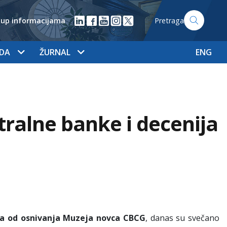
tup informacijama
Pretraga
ADA
ŽURNAL
ENG
ralne banke i decenija
na od osnivanja Muzeja novca
CBCG
, danas su svečano