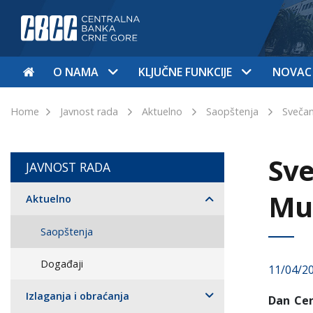
O NAMA
KLJUČNE FUNKCIJE
NOVAC
Home
Javnost rada
Aktuelno
Saopštenja
Svečan
Sve
JAVNOST RADA
Mu
Aktuelno
Saopštenja
Događaji
11/04/2
Izlaganja i obraćanja
Dan Cen