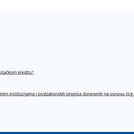
rošačkom kreditu?
itnim institucijama i podzakonskih propisa donesenih na osnovu tog