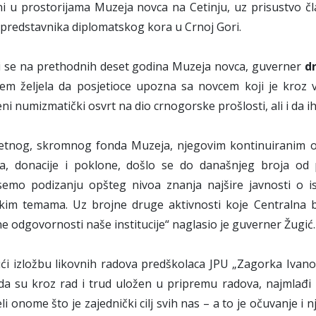
ni
u prostorijama Muzeja novca na Cetinju, uz prisustvo čl
i predstavnika diplomatskog kora u Crnoj Gori.
i se na prethodnih deset godina Muzeja novca, guverner
d
jem željela da posjetioce upozna sa novcem koji je kroz 
eni numizmatički osvrt na dio crnogorske prošlosti, ali i d
etnog, skromnog fonda Muzeja, njegovim kontinuiranim o
cija, donacije i poklone, došlo se do današnjeg broja od
semo podizanju opšteg nivoa znanja najšire javnosti o is
jskim temama. Uz brojne druge aktivnosti koje Centralna 
e odgovornosti naše institucije“ naglasio je guverner Žugić.
ći izložbu likovnih radova predškolaca JPU „Zagorka Ivano
da su kroz rad i trud uložen u pripremu radova, najmlađi na
eli onome što je zajednički cilj svih nas – a to je očuvanje