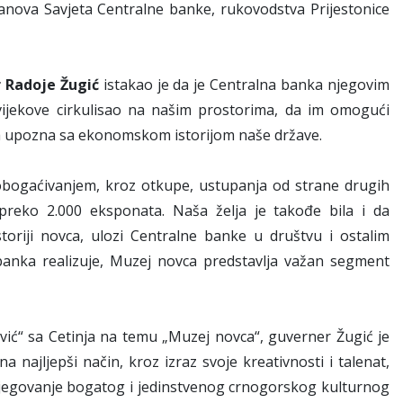
anova Savjeta Centralne banke, rukovodstva Prijestonice
r Radoje Žugić
istakao je da je Centralna banka njegovim
vijekove cirkulisao na našim prostorima, da im omogući
a ih upozna sa ekonomskom istorijom naše države.
bogaćivanjem, kroz otkupe, ustupanja od strane drugih
 preko 2.000 eksponata. Naša želja je takođe bila i da
toriji novca, ulozi Centralne banke u društvu i ostalim
banka realizuje, Muzej novca predstavlja važan segment
vić“ sa Cetinja na temu „Muzej novca“, guverner Žugić je
 najljepši način, kroz izraz svoje kreativnosti i talenat,
 i njegovanje bogatog i jedinstvenog crnogorskog kulturnog