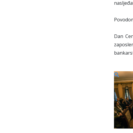
nasljeđa
Povodom 
Dan Cent
zaposlen
bankarst