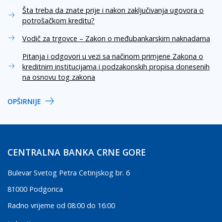
Šta treba da znate prije i nakon zaključivanja ugovora o
potrošačkom kreditu?
Vodič za trgovce – Zakon o međubankarskim naknadama
Pitanja i odgovori u vezi sa načinom primjene Zakona o
kreditnim institucijama i podzakonskih propisa donesenih
na osnovu tog zakona
OPŠIRNIJE
CENTRALNA BANKA CRNE GORE
Bulevar Svetog Petra Cetinjskog br. 6
81000 Podgorica
Radno vrijeme od 08:00 do 16:00