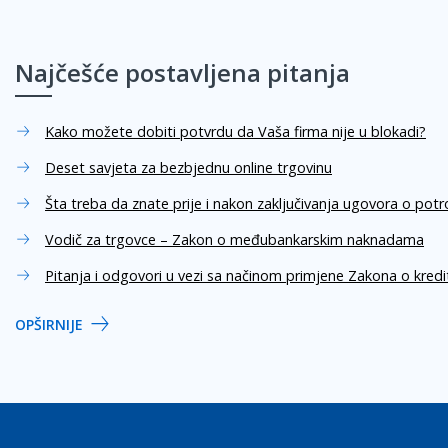
Najčešće postavljena pitanja
Kako možete dobiti potvrdu da Vaša firma nije u blokadi?
Deset savjeta za bezbjednu online trgovinu
Šta treba da znate prije i nakon zaključivanja ugovora o pot
Vodič za trgovce – Zakon o međubankarskim naknadama
Pitanja i odgovori u vezi sa načinom primjene Zakona o kred
OPŠIRNIJE