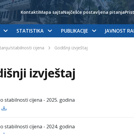
Kontakti
Mapa sajta
Najčešće postavljena pitanja
Pris
STATISTIKA
PUBLIKACIJE
JAVNOST R
tanju/stabilnosti cijena
Godišnji izvještaj
išnji izvještaj
 o stabilnosti cijena - 2025. godina
 o stabilnosti cijena - 2024. godina