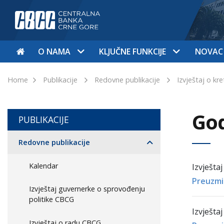
O NAMA
KLJUČNE FUNKCIJE
NOVAC
Home
Publikacije
Redovne publikacije
Izvještaj o kre
God
PUBLIKACIJE
Redovne publikacije
Kalendar
Izvještaj
Preuzmi
Izvještaj guvernerke o sprovođenju
politike CBCG
Izvještaj
Izvještaj o radu CBCG