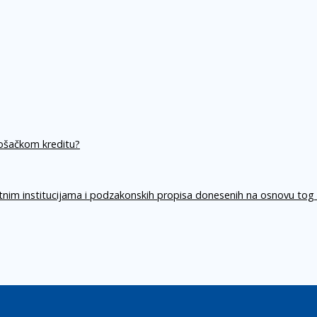
rošačkom kreditu?
itnim institucijama i podzakonskih propisa donesenih na osnovu tog