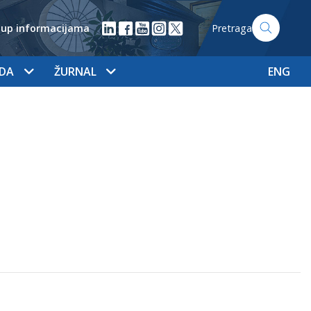
tup informacijama
Pretraga
ADA
ŽURNAL
ENG