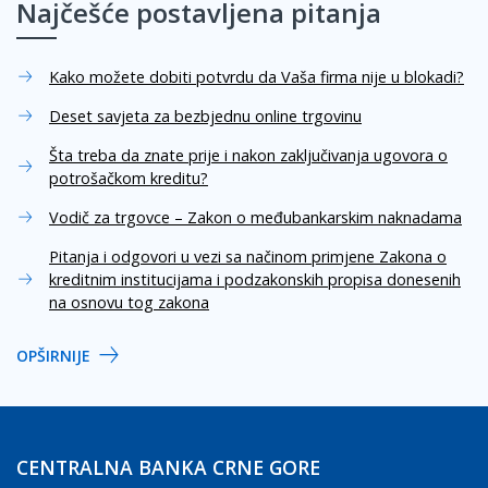
Najčešće postavljena pitanja
Kako možete dobiti potvrdu da Vaša firma nije u blokadi?
Deset savjeta za bezbjednu online trgovinu
Šta treba da znate prije i nakon zaključivanja ugovora o
potrošačkom kreditu?
Vodič za trgovce – Zakon o međubankarskim naknadama
Pitanja i odgovori u vezi sa načinom primjene Zakona o
kreditnim institucijama i podzakonskih propisa donesenih
na osnovu tog zakona
OPŠIRNIJE
CENTRALNA BANKA CRNE GORE