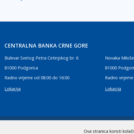
CENTRALNA BANKA CRNE GORE
Bulevar Svetog Petra Cetinjskog br. 6
Novaka Miloše
81000 Podgorica
81000 Podgor
Radno vrijeme od 08:00 do 16:00
Radno vrijeme
Lokacija
Lokacija
2026 CBCG | Sva prava zadržana
Ova stranica koristi kolač