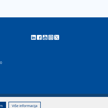
00
em
Više informacija