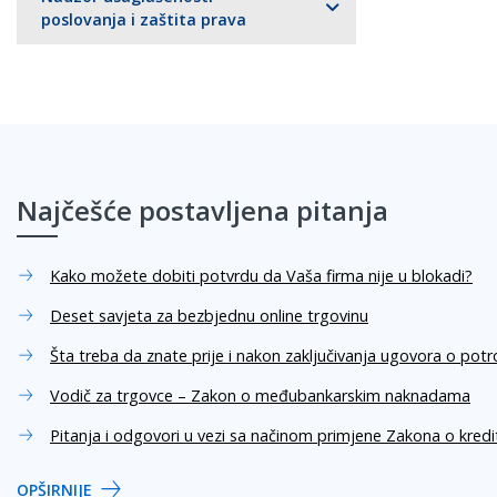
poslovanja i zaštita prava
Najčešće postavljena pitanja
Kako možete dobiti potvrdu da Vaša firma nije u blokadi?
Deset savjeta za bezbjednu online trgovinu
Šta treba da znate prije i nakon zaključivanja ugovora o pot
Vodič za trgovce – Zakon o međubankarskim naknadama
Pitanja i odgovori u vezi sa načinom primjene Zakona o kred
OPŠIRNIJE