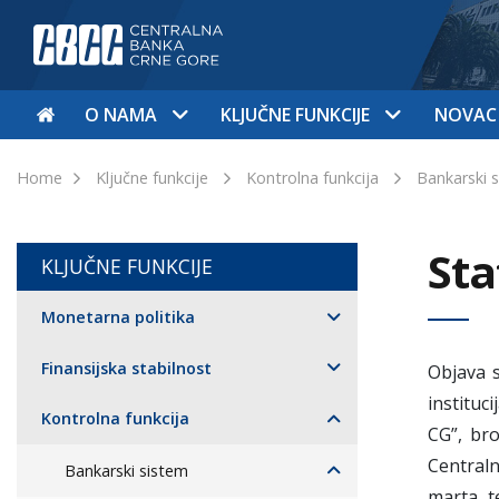
O NAMA
KLJUČNE FUNKCIJE
NOVAC
Home
Ključne funkcije
Kontrolna funkcija
Bankarski 
Sta
KLJUČNE FUNKCIJE
Monetarna politika
Finansijska stabilnost
Objava s
instituc
Kontrolna funkcija
CG”, bro
Centraln
Bankarski sistem
marta t