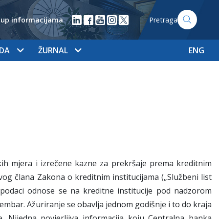
tup informacijama
Pretraga
ADA
ŽURNAL
ENG
skih mjera i izrečene kazne za prekršaje prema kreditnim
ovog člana Zakona o kreditnim institucijama („Službeni list
ki podaci odnose se na kreditne institucije pod nadzorom
embar. Ažuriranje se obavlja jednom godišnje i to do kraja
 Nijedna povjerljiva informacija koju Centralna banka