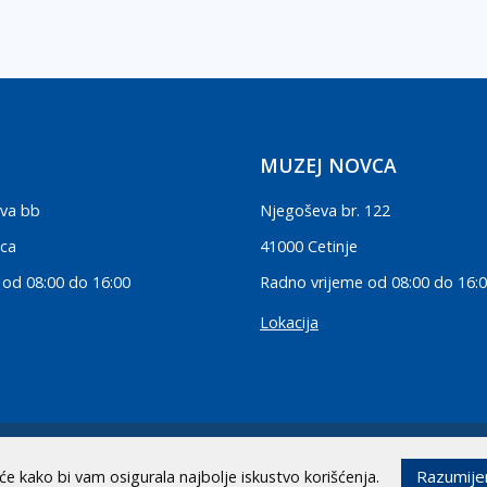
MUZEJ NOVCA
va bb
Njegoševa br. 122
ica
41000 Cetinje
 od 08:00 do 16:00
Radno vrijeme od 08:00 do 16:
Lokacija
.
Razumij
iće kako bi vam osigurala najbolje iskustvo korišćenja.