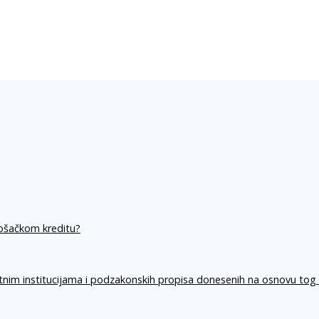
rošačkom kreditu?
itnim institucijama i podzakonskih propisa donesenih na osnovu tog