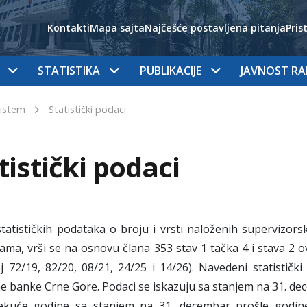
Kontakti
Mapa sajta
Najčešće postavljena pitanja
Pris
STATISTIKA
PUBLIKACIJE
JAVNOST R
sistem
Statistički podaci
tistički podaci
tatističkih podataka o broju i vrsti naloženih supervizor
ijama, vrši se na osnovu člana 353 stav 1 tačka 4 i stava 2 
j 72/19, 82/20, 08/21, 24/25 i 14/26). Navedeni statistič
e banke Crne Gore. Podaci se iskazuju sa stanjem na 31. dec
ekuće godine sa stanjem na 31. decembar prošle godine.