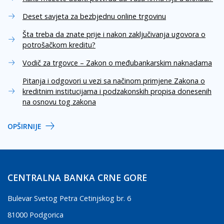
Deset savjeta za bezbjednu online trgovinu
Šta treba da znate prije i nakon zaključivanja ugovora o
potrošačkom kreditu?
Vodič za trgovce – Zakon o međubankarskim naknadama
Pitanja i odgovori u vezi sa načinom primjene Zakona o
kreditnim institucijama i podzakonskih propisa donesenih
na osnovu tog zakona
OPŠIRNIJE
CENTRALNA BANKA CRNE GORE
Bulevar Svetog Petra Cetinjskog br. 6
81000 Podgorica