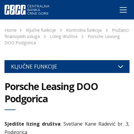
Home
Ključne funkcije
Kontrolna funkcija
Pružaoci
finansijskih usluga
Lizing društva
Porsche Leasing
DOO Podgorica
KLJUČNE FUNKCIJE
Porsche Leasing DOO
Podgorica
Sjedište lizing društva
: Svetlane Kane Radević br. 3,
Podgorica