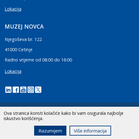
Lokacija
MUZEJ NOVCA
Njegoševa br. 122
41000 Cetinje
Radno vrijeme od 08:00 do 16:00
Lokacija
Ova stranica koristi kolačiće kako bi vam osigurala najbolje
iskustvo korišćenja.
2026 CBCG | Sva prava zadržana.
Razumijem
Više informacija